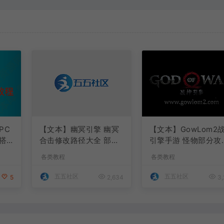
PC
【文本】幽冥引擎 幽冥
【文本】GowLom2
搭
合击修改路径大全 部分
引擎手游 怪物部分攻
注释介绍
代码
各类教程
各类教程
五五社区
五五社区
5
2,634
3,