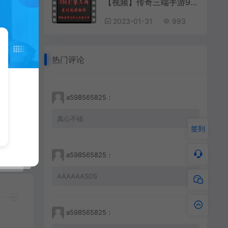
【视频】传奇三端手游996引擎数据库表分析 第6讲 模型表cfg_modelinfo添加衣服
2023-01-31
993
热门评论
a598565825：
真心不错
签到
程
a598565825：
AAAAAASDS
a598565825：