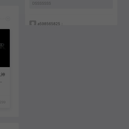
DSSSSSSS
a598565825：
233212456456
a598565825：
JKHHAHKHCBKBC
战神
击
299