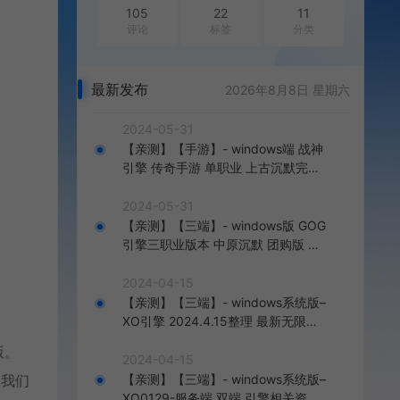
105
22
11
评论
标签
分类
最新发布
2026年8月8日 星期六
2024-05-31
【亲测】【手游】- windows端 战神
引擎 传奇手游 单职业 上古沉默完整
版 白猪3.0免费版 安卓+苹果+教程
+工具
2024-05-31
【亲测】【三端】- windows版 GOG
引擎三职业版本 中原沉默 团购版 已
整理配套微端 直接改IP即可进入游戏
2024-04-15
【亲测】【三端】- windows系统版–
XO引擎 2024.4.15整理 最新无限制
版本 1.80九龙特色星王合击版
版。
2024-04-15
到我们
【亲测】【三端】- windows系统版–
XO0129-服务端 双端 引擎相关资料