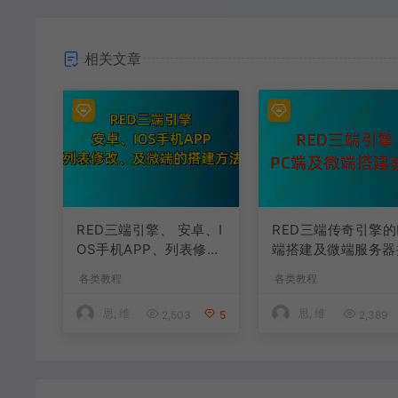
相关文章
RED三端引擎、 安卓、I
RED三端传奇引擎的
OS手机APP、列表修
端搭建及微端服务器
改、及微端的搭建方法-
建教程
各类教程
各类教程
特约制作
思, 维
思, 维
2,503
5
2,389