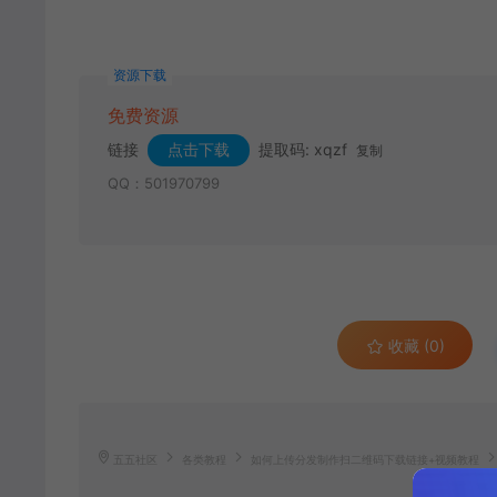
资源下载
免费资源
链接
点击下载
提取码: xqzf
复制
QQ：501970799
收藏 (0)
五五社区
各类教程
如何上传分发制作扫二维码下载链接+视频教程