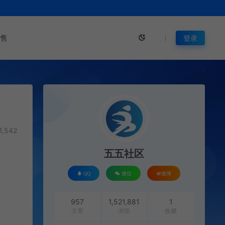
售
登录
1,542
五五社区
QQ
微信
微博
957
1,521,881
1
文章
浏览
收藏