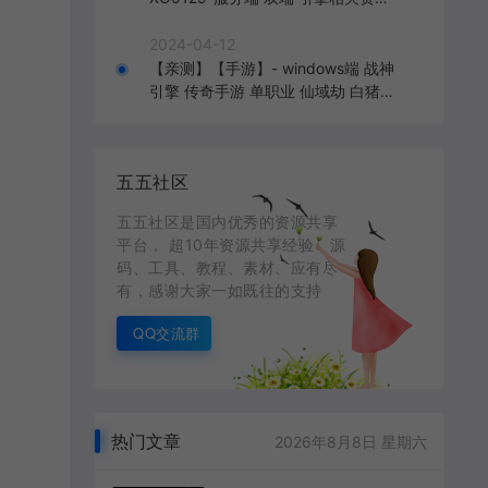
2024.4.15 整理无限制 只有引擎和客
户端 无版本
2024-04-12
【亲测】【手游】- windows端 战神
引擎 传奇手游 单职业 仙域劫 白猪3.
0免费版 红包 生肖 时装 境界 龙魂 盾
牌 法宝 安卓+苹果+教程+工具 安卓
+苹果+教程+工具
五五社区
五五社区是国内优秀的资源共享
平台， 超10年资源共享经验，源
码、工具、教程、素材、应有尽
有，感谢大家一如既往的支持
QQ交流群
热门文章
2026年8月8日 星期六