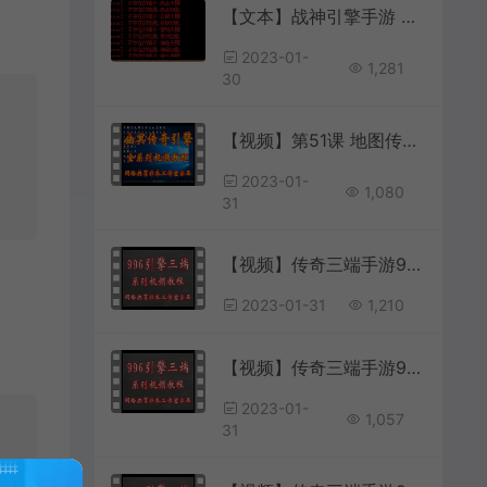
【文本】战神引擎手游 关于战神引擎启动M2 报抽取概率失败 不存在天赐 钥匙等修复方法
2023-01-
1,281
30
【视频】第51课 地图传送口设置方式(多元化地图对接)
2023-01-
1,080
31
【视频】传奇三端手游996引擎数据库表分析 第9讲 菜单布局表cfg_menulayer
2023-01-31
1,210
【视频】传奇三端手游996引擎任务系统 第7讲 引导气泡添加和删除
2023-01-
1,057
31