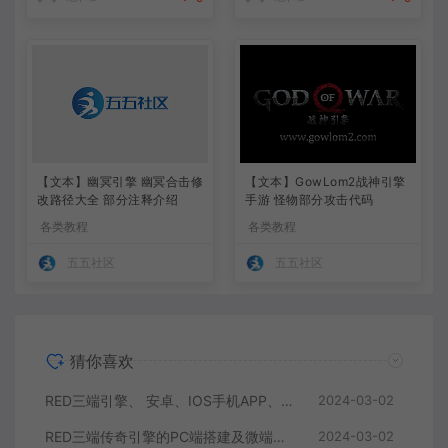
【文本】幽冥引擎 幽冥合击修
【文本】GowLom2战神引擎
改路径大全 部分注释介绍
手游 怪物部分攻击代码
各类教程
各类教程
五五社区
五五社区
猜你喜欢
RED三端引擎、 安卓、IOS手机APP、列表修改、及微端的搭建方法-特约制作
2024-03-02
RED三端传奇引擎的PC端搭建及微端服务器搭建教程
2024-03-02