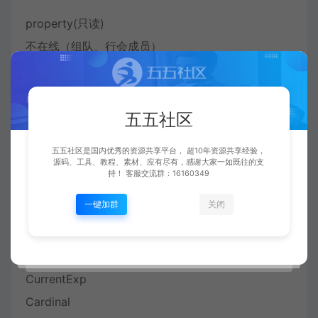
property(只读)
不在线（组队、行会成员）
IsDeleted
Boolean
五五社区
property(只读)
用戒指、符隐身
五五社区是国内优秀的资源共享平台， 超10年资源共享经验，
源码、工具、教程、素材、应有尽有，感谢大家一如既往的支
NormalHide
持！ 客服交流群：16160349
Boolean
一键加群
关闭
property(只读)
当前经验值
CurrentExp
Cardinal