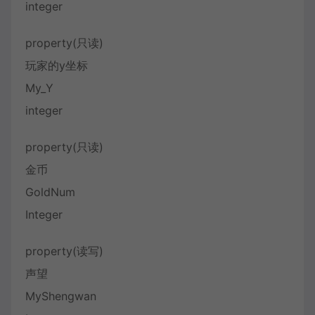
integer
property(只读)
玩家的y坐标
My_Y
integer
property(只读)
金币
GoldNum
Integer
property(读写)
声望
MyShengwan