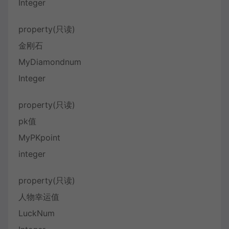
Integer
property(只读)
金刚石
MyDiamondnum
Integer
property(只读)
pk值
MyPKpoint
integer
property(只读)
人物幸运值
LuckNum