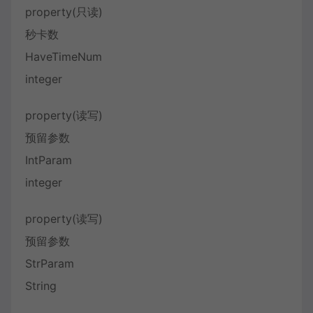
property(只读)
秒卡数
HaveTimeNum
integer
property(读写)
预留参数
IntParam
integer
property(读写)
预留参数
StrParam
String