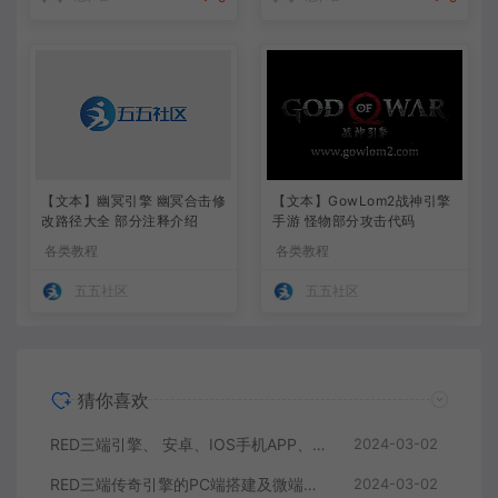
【文本】幽冥引擎 幽冥合击修
【文本】GowLom2战神引擎
改路径大全 部分注释介绍
手游 怪物部分攻击代码
各类教程
各类教程
五五社区
五五社区
猜你喜欢
RED三端引擎、 安卓、IOS手机APP、列表修改、及微端的搭建方法-特约制作
2024-03-02
RED三端传奇引擎的PC端搭建及微端服务器搭建教程
2024-03-02