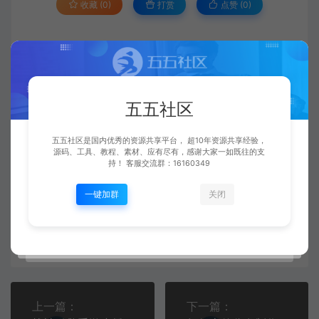
收藏 (0)
打赏
点赞 (
0
)
五五社区
各类教程
修改windows2008服务器登陆密码+视频教
程
http://www.668899.cn/705.html
五五社区
五五社区是国内优秀的资源共享平台， 超10年资源共享经验，
源码、工具、教程、素材、应有尽有，感谢大家一如既往的支
视频教程
持！ 客服交流群：16160349
一键加群
关闭
五五社区
复制本文链接
生成海报
上一篇：
下一篇：