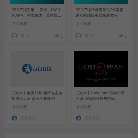
RED三端引擎、 安卓、IOS手
RED三端传奇引擎的PC端搭
机APP、列表修改、及微端的
建及微端服务器搭建教程
搭建方法-特约制作
各类教程
各类教程
思, 维
思, 维
5
5
【文本】幽冥引擎 幽冥合击修
【文本】GowLom2战神引擎
改路径大全 部分注释介绍
手游 怪物部分攻击代码
各类教程
各类教程
五五社区
五五社区