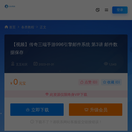
登录
首页
各类教程
正文
【视频】传奇三端手游996引擎邮件系统 第3讲 邮件数
据保存
五五社区
2023-01-31
1,543
0
点赞 (
0
)
收藏 (0)
¥
元宝
此资源仅限终身VIP下载
立即下载
升级会员
下载不了？请联系网站客服提交链接错误！