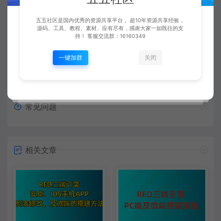
复制本文链接
生成海报
五五社区是国内优秀的资源共享平台， 超10年资源共享经验，
源码、工具、教程、素材、应有尽有，感谢大家一如既往的支
持！ 客服交流群：16160349
上一篇：
下一篇：
一键加群
关闭
【视频】传奇三端手游996引擎邮件系统 第2讲 邮件阅读和获取邮件物品触发
【文本】GowLom2传奇手游引擎 战神引擎NPC对象函数接口详解
常见问题
相关文章