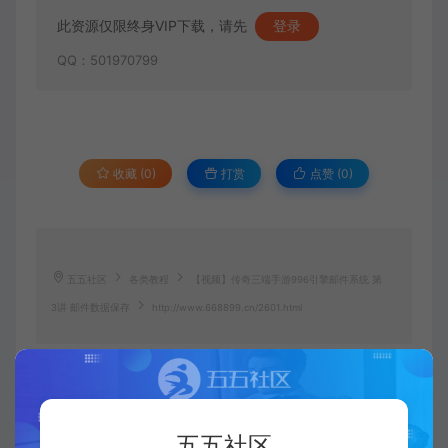
此资源仅限终身VIP下载，请先
登录
QQ：501970799
收藏 (0)
打赏
点赞 (
0
)
五五社区
各类教程
【视频】传奇三端手游996引擎邮件系统 第
3讲 邮件数据保存
http://www.668899.cn/2601.html
五五社区
五五社区