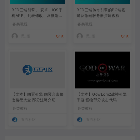
RED三端引擎、 安卓、IOS手
RED三端传奇引擎的PC端搭
机APP、列表修改、及微端的
建及微端服务器搭建教程
搭建方法-特约制作
各类教程
各类教程
思, 维
思, 维
5
5
【文本】幽冥引擎 幽冥合击修
【文本】GowLom2战神引擎
改路径大全 部分注释介绍
手游 怪物部分攻击代码
各类教程
各类教程
五五社区
五五社区