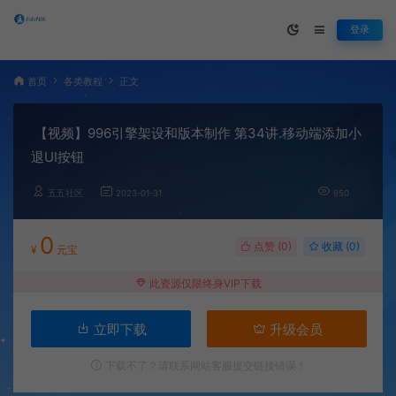
登录
首页
各类教程
正文
【视频】996引擎架设和版本制作 第34讲.移动端添加小
退UI按钮
五五社区
2023-01-31
950
0
点赞 (
0
)
收藏 (0)
¥
元宝
此资源仅限终身VIP下载
立即下载
升级会员
下载不了？请联系网站客服提交链接错误！