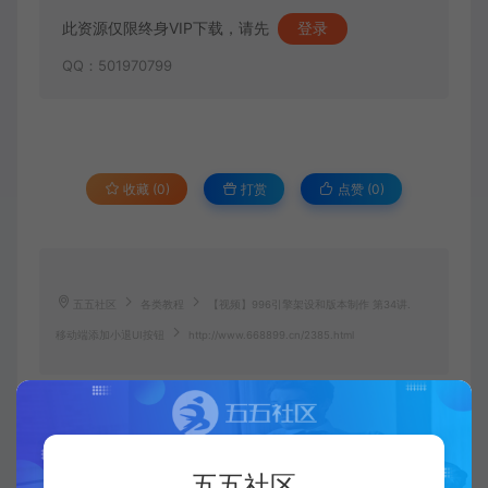
此资源仅限终身VIP下载，请先
登录
QQ：501970799
收藏 (0)
打赏
点赞 (
0
)
五五社区
各类教程
【视频】996引擎架设和版本制作 第34讲.
移动端添加小退UI按钮
http://www.668899.cn/2385.html
五五社区
五五社区