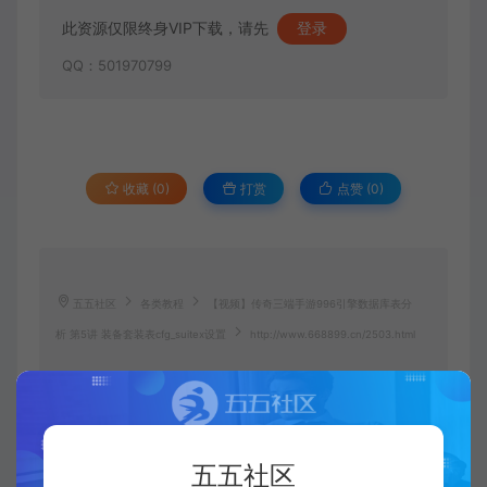
此资源仅限终身VIP下载，请先
登录
QQ：501970799
收藏 (0)
打赏
点赞 (
0
)
五五社区
各类教程
【视频】传奇三端手游996引擎数据库表分
析 第5讲 装备套装表cfg_suitex设置
http://www.668899.cn/2503.html
五五社区
五五社区