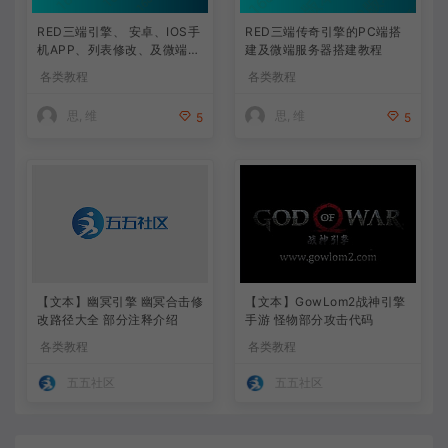
RED三端引擎、 安卓、IOS手
RED三端传奇引擎的PC端搭
机APP、列表修改、及微端的
建及微端服务器搭建教程
搭建方法-特约制作
各类教程
各类教程
思, 维
思, 维
5
5
【文本】幽冥引擎 幽冥合击修
【文本】GowLom2战神引擎
改路径大全 部分注释介绍
手游 怪物部分攻击代码
各类教程
各类教程
五五社区
五五社区