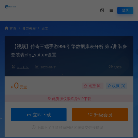
登录
首页
各类教程
正文
【视频】传奇三端手游996引擎数据库表分析 第5讲 装备
套装表cfg_suitex设置
五五社区
2023-01-31
1,526
0
点赞 (
0
)
收藏 (0)
¥
元宝
此资源仅限终身VIP下载
立即下载
升级会员
下载不了？请联系网站客服提交链接错误！