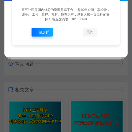
复制本文链接
生成海报
五五社区是国内优秀的资源共享平台， 超10年资源共享经验，
源码、工具、教程、素材、应有尽有，感谢大家一如既往的支
持！ 客服交流群：16160349
上一篇：
下一篇：
一键加群
关闭
【视频】传奇三端手游996引擎数据库表分析 第4讲 装备自定义属性表cfg_att_score
【视频】传奇三端手游996引擎数据库表分析 第6讲 模型表cfg_modelinfo添加衣服
常见问题
相关文章