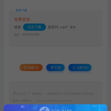
资源下载
免费资源
链接
点击下载
提取码: xqzf
复制
QQ：501970799
收藏 (0)
打赏
点赞 (
0
)
五五社区
各类教程
战神引擎手游 小桥河边整理版本 通用IP搭
建语音+视频教程
http://www.668899.cn/787.html