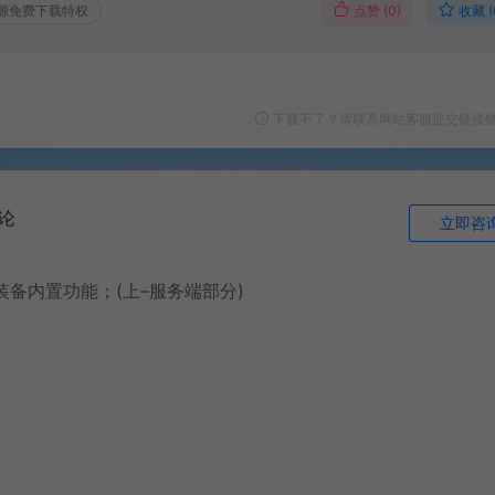
点赞 (
0
)
收藏 (
源免费下载特权
下载不了？请联系网站客服提交链接
论
立即咨
装备内置功能；(上–服务端部分)