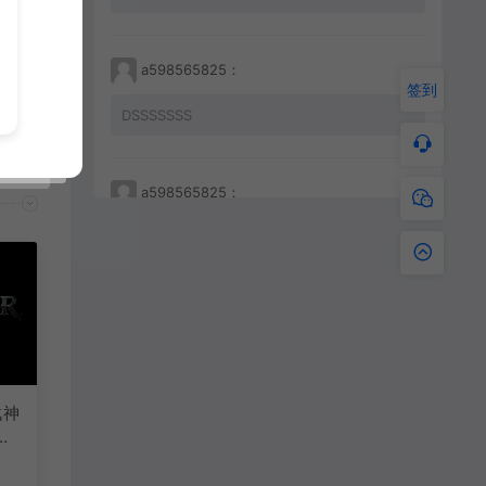
a598565825：
签到
DSSSSSSS
a598565825：
233212456456
a598565825：
JKHHAHKHCBKBC
战神
击