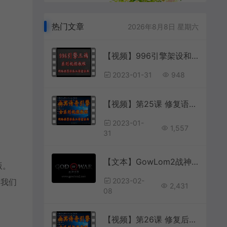
热门文章
2026年8月8日 星期六
【视频】996引擎架设和版本制作 第34讲.移动端添加小退UI按钮
2023-01-31
948
【视频】第25课 修复语音(游戏语音发言)
2023-01-
1,557
31
【文本】GowLom2战神引擎礼包有赠字修改掉 可以丢弃
版。
2023-02-
到我们
2,431
08
【视频】第26课 修复后台管理工具(修复访问和修改管理员密码)