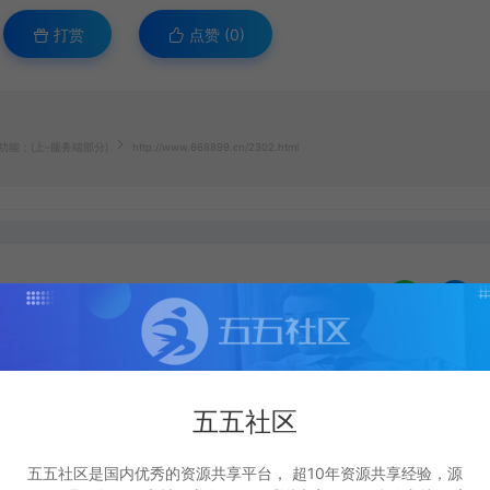
打赏
点赞 (
0
)
功能；(上–服务端部分)
http://www.668899.cn/2302.html
生成海报
复制本文链接
下一篇：
五五社区
定功能；(增加目标锁定，方便攻击敌人)
五五社区是国内优秀的资源共享平台， 超10年资源共享经验，源