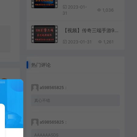
2023-01-
1,036
31
【视频】传奇三端手游996引擎UI界面编辑修改 第2讲 隐藏移动端顶部信号栏UI显示
2023-01-31
1,261
热门评论
a598565825：
真心不错
a598565825：
【视频】第101课 幽冥传奇新增RMB回收装备内置功能；(下--客户端部分)
AAAAAASDS