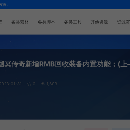
友善。
程
各类素材
各类脚本
各类工具
其他资源
资源寄
 幽冥传奇新增RMB回收装备内置功能；(上
2023-01-31
0
1,603