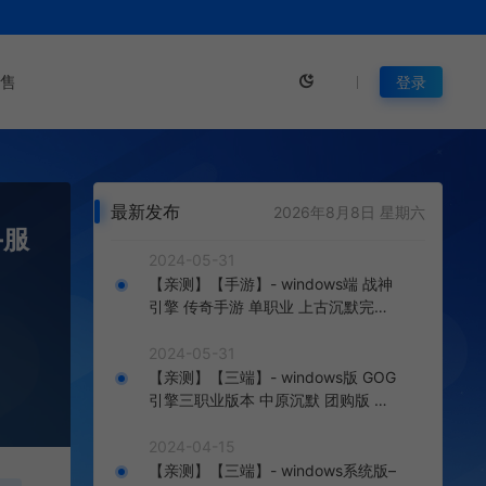
售
登录
最新发布
2026年8月8日 星期六
–服
2024-05-31
【亲测】【手游】- windows端 战神
引擎 传奇手游 单职业 上古沉默完整
版 白猪3.0免费版 安卓+苹果+教程
+工具
2024-05-31
【亲测】【三端】- windows版 GOG
引擎三职业版本 中原沉默 团购版 已
整理配套微端 直接改IP即可进入游戏
2024-04-15
【亲测】【三端】- windows系统版–