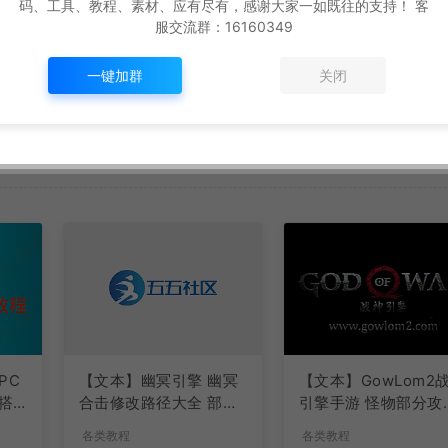
码、工具、教程、素材、应有尽有，感谢大家一如既往的支持！ 客
服交流群：16160349
一键加群
关闭
PC
【文本】幽冥引擎 幽冥
【文本】GowLom2
搭
合击修改路径大全 部分
引擎手游 怪物部分攻
注释介绍
代码
各类教程
各类教程