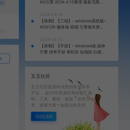
XO引擎 2024.4.15整理 最新无限制
0)
版本 1.80九龙特色星王合击版
2024-04-15
【亲测】【三端】- windows系统版–
XO0129-服务端 双端 引擎相关资料
错误！
2024.4.15 整理无限制 只有引擎和客
户端 无版本
2024-04-12
【亲测】【手游】- windows端 战神
引擎 传奇手游 单职业 仙域劫 白猪3.
0免费版 红包 生肖 时装 境界 龙魂 盾
询
牌 法宝 安卓+苹果+教程+工具 安卓
+苹果+教程+工具
五五社区
五五社区是国内优秀的资源共享
平台， 超10年资源共享经验，源
码、工具、教程、素材、应有尽
有，感谢大家一如既往的支持
QQ交流群