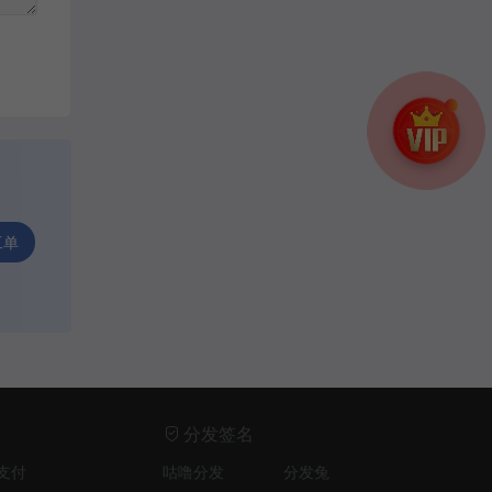
工单
分发签名
支付
咕噜分发
分发兔