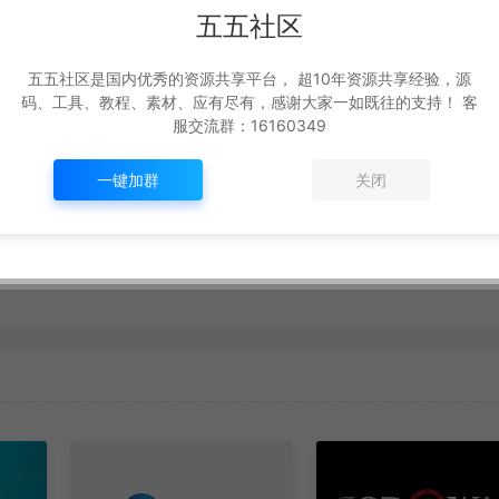
生成海报
复制本文链接
五五社区
五五社区是国内优秀的资源共享平台， 超10年资源共享经验，源
码、工具、教程、素材、应有尽有，感谢大家一如既往的支持！ 客
下一篇：
服交流群：16160349
【视频】996引擎架设和版本制作 第36讲.传奇增加自定义按钮
一键加群
关闭