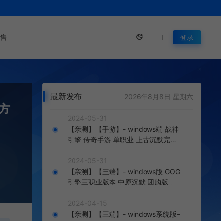
售
登录
最新发布
2026年8月8日 星期六
辑方
2024-05-31
【亲测】【手游】- windows端 战神
引擎 传奇手游 单职业 上古沉默完整
版 白猪3.0免费版 安卓+苹果+教程
+工具
2024-05-31
【亲测】【三端】- windows版 GOG
引擎三职业版本 中原沉默 团购版 已
整理配套微端 直接改IP即可进入游戏
2024-04-15
【亲测】【三端】- windows系统版–