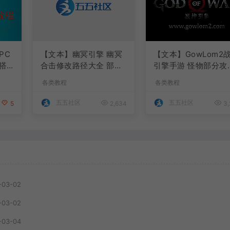
PC
【文本】幽冥引擎 幽冥
【文本】GowLom2
搭
合击修改路径大全 部分
引擎手游 怪物部分攻
注释介绍
代码
各类教程
各类教程
五五社区
五五社区
5
2,634
3,
-03-02
-03-02
-03-04