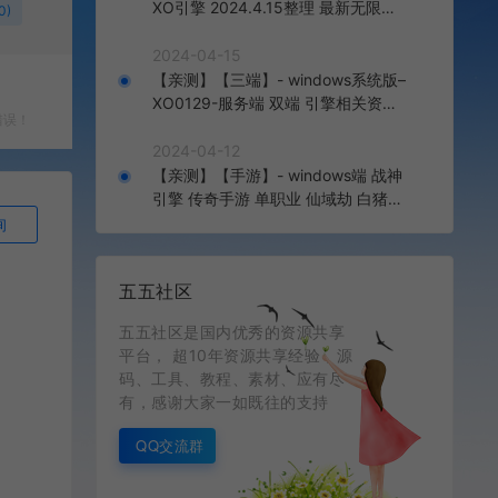
XO引擎 2024.4.15整理 最新无限制
0)
版本 1.80九龙特色星王合击版
2024-04-15
【亲测】【三端】- windows系统版–
XO0129-服务端 双端 引擎相关资料
错误！
2024.4.15 整理无限制 只有引擎和客
户端 无版本
2024-04-12
【亲测】【手游】- windows端 战神
引擎 传奇手游 单职业 仙域劫 白猪3.
0免费版 红包 生肖 时装 境界 龙魂 盾
询
牌 法宝 安卓+苹果+教程+工具 安卓
+苹果+教程+工具
五五社区
五五社区是国内优秀的资源共享
平台， 超10年资源共享经验，源
码、工具、教程、素材、应有尽
有，感谢大家一如既往的支持
QQ交流群