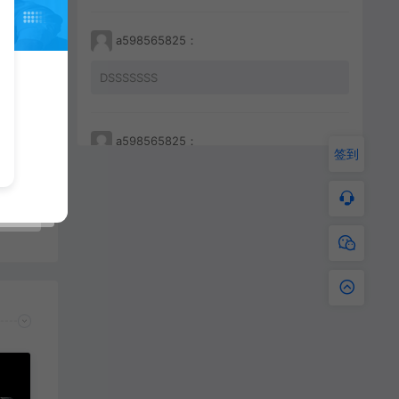
a598565825：
DSSSSSSS
【视频】传奇三端手游996引擎UI界面编辑修改 第2讲 隐藏移动端顶部信号栏UI显示
a598565825：
签到
233212456456
a598565825：
JKHHAHKHCBKBC