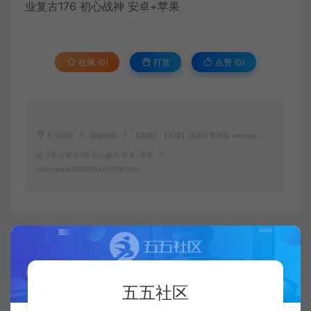
收藏 (0)
打赏
点赞 (
0
)
五五社区
游戏资源
【亲测】【手游】战神引擎手游 windows
端 三职业复古176 初心战神 安卓+苹果
http://www.668899.cn/1278.html
五五社区
复制本文链接
生成海报
五五社区