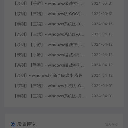
【亲测】【手游】- windows端 战神引擎 传奇手游 单职业 上古沉默完整版 白猪3.0免费版 安卓+苹果+教程+工具
2024-05-31
【亲测】【三端】- windows版 GOG引擎三职业版本 中原沉默 团购版 已整理配套微端 直接改IP即可进入游戏
2024-05-31
【亲测】【三端】- windows系统版–XO引擎 2024.4.15整理 最新无限制 版本 1.80九龙特色星王合击版
2024-04-15
【亲测】【三端】- windows系统版–XO0129-服务端 双端 引擎相关资料 2024.4.15 整理无限制 只有引擎和客户端 无版本
2024-04-15
【亲测】【手游】- windows端 战神引擎 传奇手游 单职业 仙域劫 白猪3.0免费版 红包 生肖 时装 境界 龙魂 盾牌 法宝 安卓+苹果+教程+工具 安卓+苹果+教程+工具
2024-04-12
【亲测】【手游】- windows端 战神引擎 传奇手游 复古三职业 180 火龙大陆 白猪3.0免费版 赞助 转生 变身 修炼 神器 生肖 技能修炼 狂暴 积分 安卓+苹果+教程+工具
2024-04-12
【亲测】【手游】- windows端 战神引擎 传奇手游 三职业 180 再战风云六大路 任务 特戒 狂暴 自动回收 赞助 炫彩魂环 爵位 转生 安卓+苹果+教程+工具
2024-04-12
【亲测】- windows版 新全民炫斗 横版
2024-04-12
【亲测】【三端】- windows系统版–GOY三端引擎 团购版 复古底板 + 服务端+ 微端补丁+工具+教程 +引擎源码
2024-04-01
【亲测】【三端】- windows系统版–月城风云版本 山炮引擎 防XO服务端 客户端 版本+工具+微端+搭建说明
2024-04-01
发表评论
暂无评论