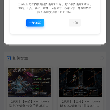
五五社区是国内优秀的资源共享平台， 超10年资源共享经验，
上一篇：
下一篇：
源码、工具、教程、素材、应有尽有，感谢大家一如既往的支
持！ 客服交流群：16160349
【亲测】【手游】战神引擎手游 windows端 原版登陆器 三职业复古极品176 安卓+苹果
【亲测】【手游】战神引擎手游 windows端 三职业星王复古176 我本传奇 安卓+苹果
一键加群
关闭
常见问题
相关文章
【亲测】【手游】- windows
【亲测】【三端】- windows
端 战神引擎 传奇手游 单职业
版 GOG引擎三职业版本 中原