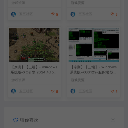
上古沉默完整版 白猪3.0免费
沉默 团购版 已整理配套微端
游戏资源
游戏资源
版 安卓+苹果+教程+工具
直接改IP即可进入游戏
五五社区
五五社区
5
5
【亲测】【三端】- windows
【亲测】【三端】- windows
系统版–XO引擎 2024.4.15整
系统版–XO0129-服务端 双端
理 最新无限制 版本 1.80九龙
引擎相关资料 2024.4.15 整
游戏资源
游戏资源
特色星王合击版
理无限制 只有引擎和客户端
无版本
五五社区
五五社区
5
5
猜你喜欢