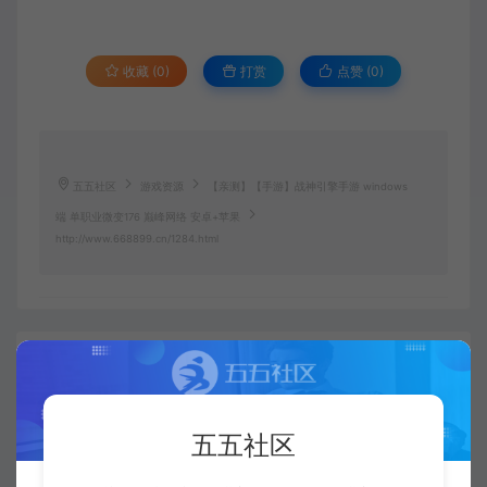
收藏 (0)
打赏
点赞 (
0
)
五五社区
游戏资源
【亲测】【手游】战神引擎手游 windows
端 单职业微变176 巅峰网络 安卓+苹果
http://www.668899.cn/1284.html
五五社区
复制本文链接
生成海报
五五社区