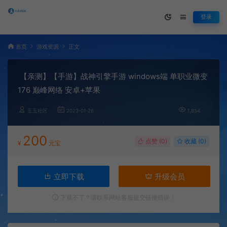
登录
首页
游戏资源
正文
【亲测】【手游】战神引擎手游 windows端 单职业微变
176 巅峰网络 安卓+苹果
五五社区
2023-01-26
1,854
200
点赞 (
0
)
收藏 (0)
¥
元宝
立即下载
升级会员
下载不了？请联系网站客服提交链接错误！