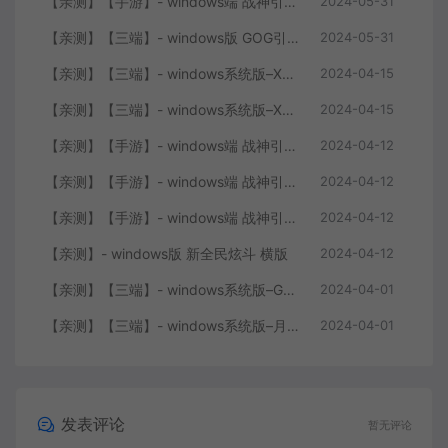
【亲测】【手游】- windows端 战神引擎 传奇手游 单职业 上古沉默完整版 白猪3.0免费版 安卓+苹果+教程+工具
2024-05-31
【亲测】【三端】- windows版 GOG引擎三职业版本 中原沉默 团购版 已整理配套微端 直接改IP即可进入游戏
2024-05-31
【亲测】【三端】- windows系统版–XO引擎 2024.4.15整理 最新无限制 版本 1.80九龙特色星王合击版
2024-04-15
【亲测】【三端】- windows系统版–XO0129-服务端 双端 引擎相关资料 2024.4.15 整理无限制 只有引擎和客户端 无版本
2024-04-15
【亲测】【手游】- windows端 战神引擎 传奇手游 单职业 仙域劫 白猪3.0免费版 红包 生肖 时装 境界 龙魂 盾牌 法宝 安卓+苹果+教程+工具 安卓+苹果+教程+工具
2024-04-12
【亲测】【手游】- windows端 战神引擎 传奇手游 复古三职业 180 火龙大陆 白猪3.0免费版 赞助 转生 变身 修炼 神器 生肖 技能修炼 狂暴 积分 安卓+苹果+教程+工具
2024-04-12
【亲测】【手游】- windows端 战神引擎 传奇手游 三职业 180 再战风云六大路 任务 特戒 狂暴 自动回收 赞助 炫彩魂环 爵位 转生 安卓+苹果+教程+工具
2024-04-12
【亲测】- windows版 新全民炫斗 横版
2024-04-12
【亲测】【三端】- windows系统版–GOY三端引擎 团购版 复古底板 + 服务端+ 微端补丁+工具+教程 +引擎源码
2024-04-01
【亲测】【三端】- windows系统版–月城风云版本 山炮引擎 防XO服务端 客户端 版本+工具+微端+搭建说明
2024-04-01
发表评论
暂无评论