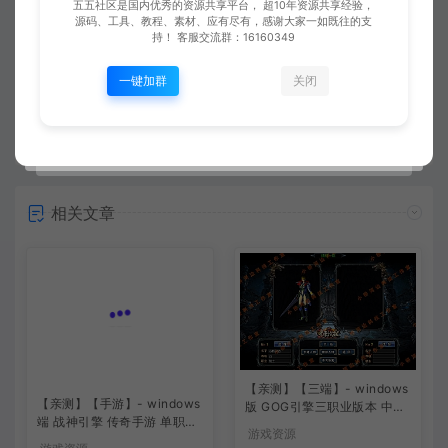
五五社区是国内优秀的资源共享平台， 超10年资源共享经验，
上一篇：
下一篇：
源码、工具、教程、素材、应有尽有，感谢大家一如既往的支
【亲测】【手游】战神引擎手游 windows端 三职业星王复古176 我本传奇 安卓+苹果
【亲测】【手游】战神引擎手游 windows端 三职业新冰雪微变180 嘎嘎传奇 安卓+苹果
持！ 客服交流群：16160349
一键加群
关闭
常见问题
相关文章
【亲测】【三端】- windows
【亲测】【手游】- windows
版 GOG引擎三职业版本 中原
端 战神引擎 传奇手游 单职业
沉默 团购版 已整理配套微端
游戏资源
上古沉默完整版 白猪3.0免费
直接改IP即可进入游戏