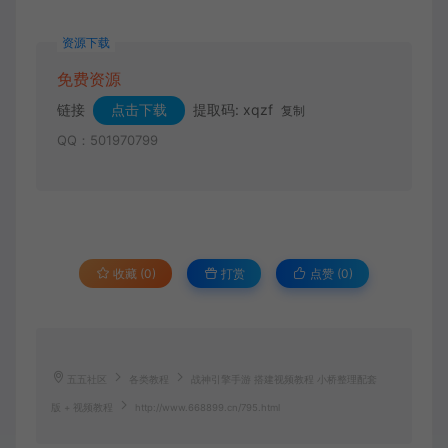
资源下载
免费资源
链接
点击下载
提取码: xqzf
复制
QQ：501970799
收藏 (0)
打赏
点赞 (
0
)
五五社区
各类教程
战神引擎手游 搭建视频教程 小桥整理配套
版 + 视频教程
http://www.668899.cn/795.html