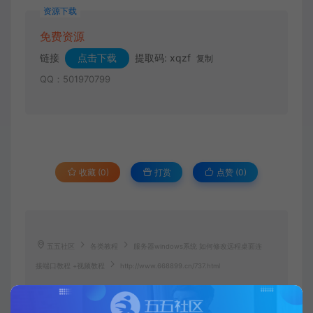
资源下载
免费资源
链接
点击下载
提取码: xqzf
复制
QQ：501970799
收藏 (0)
打赏
点赞 (
0
)
五五社区
各类教程
服务器windows系统 如何修改远程桌面连
接端口教程 +视频教程
http://www.668899.cn/737.html