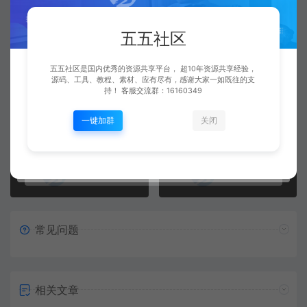
视频教程
五五社区
五五社区是国内优秀的资源共享平台， 超10年资源共享经验，
五五社区
源码、工具、教程、素材、应有尽有，感谢大家一如既往的支
复制本文链接
生成海报
持！ 客服交流群：16160349
一键加群
关闭
上一篇：
下一篇：
服务器 windows系统如何 使用 远程桌面链接 进入服务器 +视频教程
战神引擎代理平台简单使用方法教程+视频教程
常见问题
相关文章