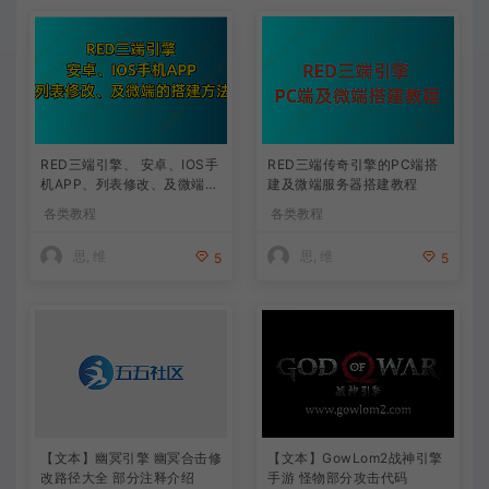
RED三端引擎、 安卓、IOS手
RED三端传奇引擎的PC端搭
机APP、列表修改、及微端的
建及微端服务器搭建教程
搭建方法-特约制作
各类教程
各类教程
思, 维
思, 维
5
5
【文本】幽冥引擎 幽冥合击修
【文本】GowLom2战神引擎
改路径大全 部分注释介绍
手游 怪物部分攻击代码