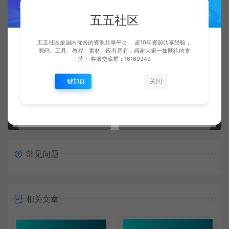
五五社区
五五社区
五五社区是国内优秀的资源共享平台， 超10年资源共享经验，
复制本文链接
生成海报
源码、工具、教程、素材、应有尽有，感谢大家一如既往的支
持！ 客服交流群：16160349
一键加群
关闭
上一篇：
下一篇：
战神引擎对接【极简支付】的代理平台-mongodb账号库版+视频教程
战神引擎对接小桥支付平台+代理平台 MongoDB账号库+mysql账号库都支持+网关+视频教程
常见问题
相关文章