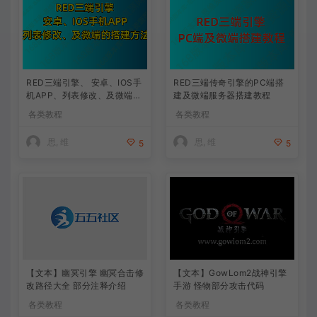
RED三端引擎、 安卓、IOS手
RED三端传奇引擎的PC端搭
机APP、列表修改、及微端的
建及微端服务器搭建教程
搭建方法-特约制作
各类教程
各类教程
思, 维
思, 维
5
5
【文本】幽冥引擎 幽冥合击修
【文本】GowLom2战神引擎
改路径大全 部分注释介绍
手游 怪物部分攻击代码
各类教程
各类教程