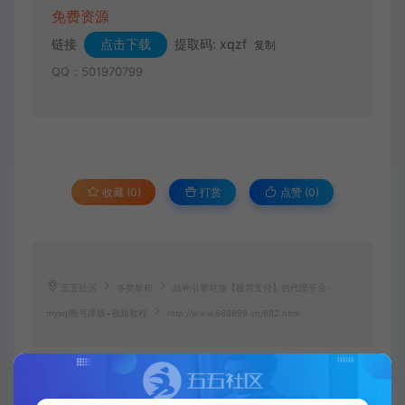
免费资源
链接
点击下载
提取码: xqzf
复制
QQ：501970799
收藏 (0)
打赏
点赞 (
0
)
五五社区
各类教程
战神引擎对接【极简支付】的代理平台-
mysql账号库版+视频教程
http://www.668899.cn/682.html
视频教程