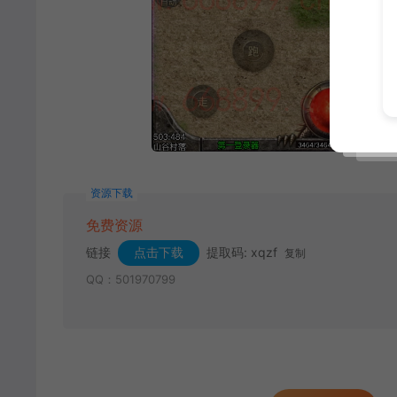
资源下载
免费资源
链接
点击下载
提取码: xqzf
复制
QQ：501970799