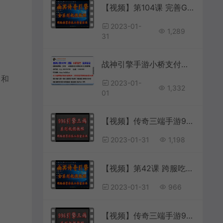
【视频】第104课 完善GM充值后台的物品列表；(正常显示，方便查询)
2023-01-
1,289
31
战神引擎手游小桥支付平台 网关模式对接教程 +视频教程
 和
2023-01-
1,332
01
【视频】传奇三端手游996引擎数据库表分析 第21讲 文字自定义颜色表cfg_color_style和自动变色
2023-01-31
1,198
【视频】第42课 跨服吃鸡绝地求生人数限制(降低标准调整报名时间)
2023-01-31
966
【视频】传奇三端手游996引擎数据库表分析 第19讲 菜单布局表cfg_menulayer