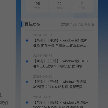
105
22
11
评论
标签
分类
最新发布
2026年8月7日 星期五
2024-05-31
【亲测】【手游】- windows端 战神
引擎 传奇手游 单职业 上古沉默完整
版 白猪3.0免费版 安卓+苹果+教程
+工具
2024-05-31
【亲测】【三端】- windows版 GOG
引擎三职业版本 中原沉默 团购版 已
整理配套微端 直接改IP即可进入游戏
2024-04-15
【亲测】【三端】- windows系统版–
XO引擎 2024.4.15整理 最新无限制
版本 1.80九龙特色星王合击版
版。
2024-04-15
到我们
【亲测】【三端】- windows系统版–
XO0129-服务端 双端 引擎相关资料