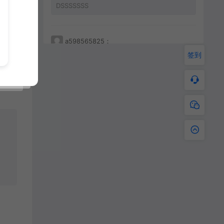
DSSSSSSS
a598565825：
签到
233212456456
a598565825：
JKHHAHKHCBKBC