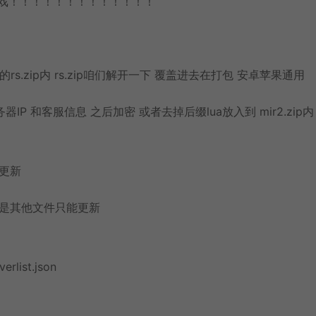
游戏！！！！！！！！！！！！！
的rs.zip内 rs.zip咱们解开一下 覆盖进去在打包 安卓苹果通用
务器IP 和客服信息 之后加密 或者去掉后缀lua放入到 mir2.zip内
行更新
内 但是其他文件只能更新
erlist.json