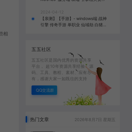
2024.4.15 整理无限制 只有引擎和客
户端 无版本
2024-04-12
【亲测】【手游】- windows端 战神
引擎 传奇手游 单职业 仙域劫 白猪3.
0免费版 红包 生肖 时装 境界 龙魂 盾
些相
牌 法宝 安卓+苹果+教程+工具 安卓
+苹果+教程+工具
五五社区
五五社区是国内优秀的资源共享
平台， 超10年资源共享经验，源
码、工具、教程、素材、应有尽
有，感谢大家一如既往的支持
QQ交流群
热门文章
2026年8月7日 星期五