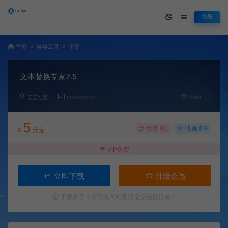
登录
首页
各类工具
正文
文本替换专家2.5
五五社区
2023-02-07
1,361
5
点赞 (
0
)
收藏 (0)
¥
元宝
VIP免费
立即下载
升级会员
下载不了？请联系网站客服提交链接错误！