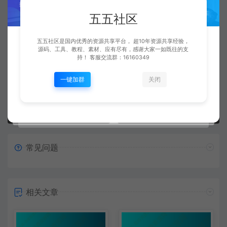
五五社区
五五社区
复制本文链接
生成海报
五五社区是国内优秀的资源共享平台， 超10年资源共享经验，
源码、工具、教程、素材、应有尽有，感谢大家一如既往的支
持！ 客服交流群：16160349
一键加群
关闭
上一篇：
下一篇：
素材工具 图片缩小工具 批量缩小工具
文件对比 同步 合并 工具
常见问题
相关文章