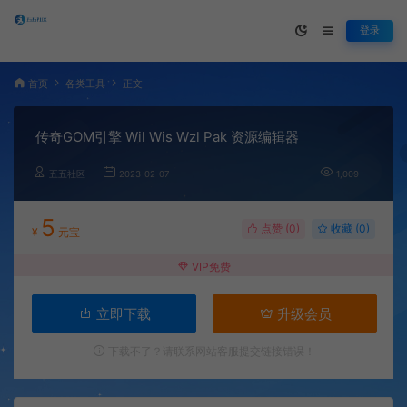
登录
首页
各类工具
正文
传奇GOM引擎 Wil Wis Wzl Pak 资源编辑器
五五社区
2023-02-07
1,009
5
点赞 (
0
)
收藏 (0)
¥
元宝
VIP免费
立即下载
升级会员
下载不了？请联系网站客服提交链接错误！