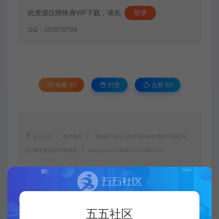
此资源仅限终身VIP下载，请先
登录
QQ：501970799
收藏 (0)
打赏
点赞 (
0
)
五五社区
各类教程
【视频】传奇三端手游996引擎邮件系统 第
1讲 脚本发送邮件和物品
http://www.668899.cn/2596.html
五五社区
五五社区