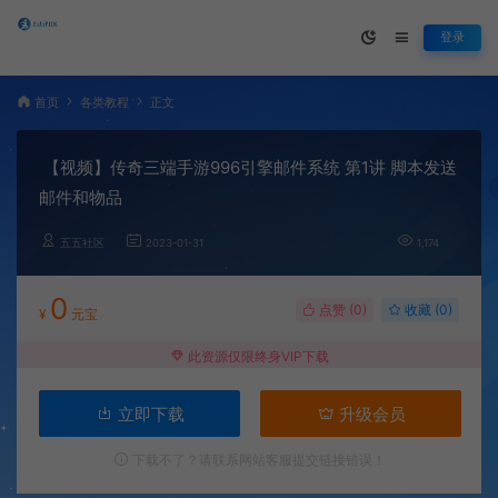
登录
首页
各类教程
正文
【视频】传奇三端手游996引擎邮件系统 第1讲 脚本发送
邮件和物品
五五社区
2023-01-31
1,174
0
点赞 (
0
)
收藏 (0)
¥
元宝
此资源仅限终身VIP下载
立即下载
升级会员
下载不了？请联系网站客服提交链接错误！