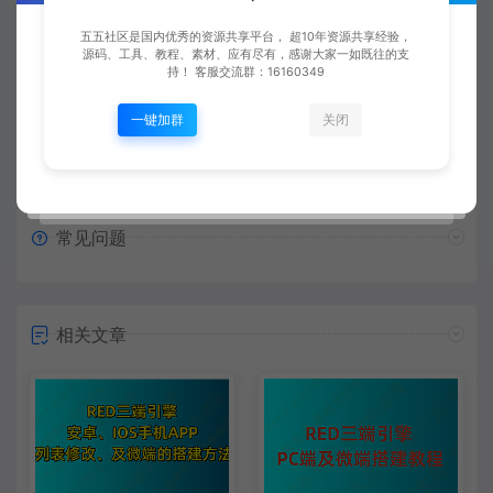
复制本文链接
生成海报
五五社区是国内优秀的资源共享平台， 超10年资源共享经验，
源码、工具、教程、素材、应有尽有，感谢大家一如既往的支
持！ 客服交流群：16160349
上一篇：
下一篇：
一键加群
关闭
【视频】传奇三端手游996引擎代理后台游戏开区和管理 第8讲 游戏NPC脚本加载更新和游戏开关管理
【视频】传奇三端手游996引擎邮件系统 第2讲 邮件阅读和获取邮件物品触发
常见问题
相关文章