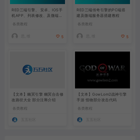
RED三端引擎、 安卓、IOS手
RED三端传奇引擎的PC端搭
机APP、列表修改、及微端的
建及微端服务器搭建教程
搭建方法-特约制作
各类教程
各类教程
思, 维
思, 维
5
5
【文本】幽冥引擎 幽冥合击修
【文本】GowLom2战神引擎
改路径大全 部分注释介绍
手游 怪物部分攻击代码
各类教程
各类教程
五五社区
五五社区