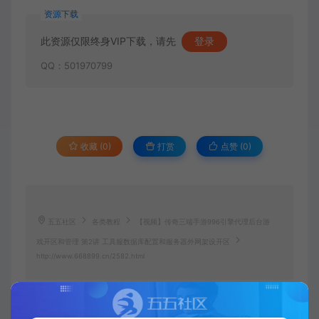
资源下载
此资源仅限终身VIP下载，请先
登录
QQ：501970799
收藏 (0)
打赏
点赞 (
0
)
五五社区
各类教程
【视频】传奇三端手游996引擎代理后台游
戏开区和管理 第2讲 工具服数据库配置和服务器外网架设开区
http://www.668899.cn/2582.html
工具