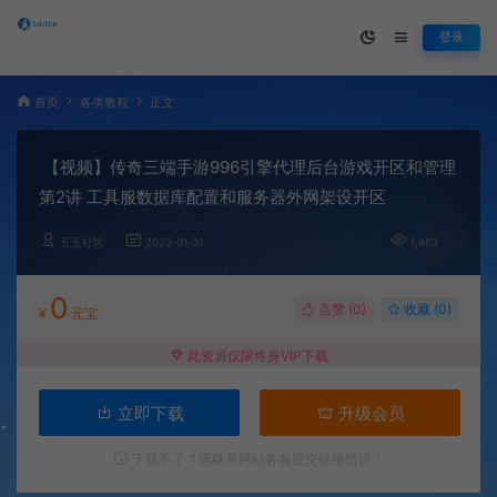
登录
首页
各类教程
正文
【视频】传奇三端手游996引擎代理后台游戏开区和管理
第2讲 工具服数据库配置和服务器外网架设开区
五五社区
2023-01-31
1,463
0
点赞 (
0
)
收藏 (0)
¥
元宝
此资源仅限终身VIP下载
立即下载
升级会员
下载不了？请联系网站客服提交链接错误！