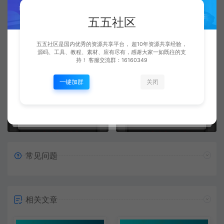
五五社区
五五社区
五五社区是国内优秀的资源共享平台， 超10年资源共享经验，
复制本文链接
生成海报
源码、工具、教程、素材、应有尽有，感谢大家一如既往的支
持！ 客服交流群：16160349
一键加群
关闭
上一篇：
下一篇：
【视频】传奇三端手游996引擎代理后台游戏开区和管理 第1讲 GM后台配置测试工具服
【视频】传奇三端手游996引擎代理后台游戏开区和管理 第3讲 服务端打包和996GM管理后台上传版本
常见问题
相关文章