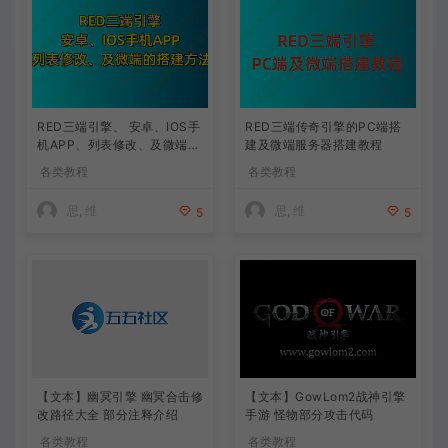
RED三端引擎、 安卓、IOS手
RED三端传奇引擎的PC端搭
机APP、列表修改、及微端的
建及微端服务器搭建教程
搭建方法-特约制作
各类教程
各类教程
思, 维
思, 维
5
5
【文本】幽冥引擎 幽冥合击修
【文本】GowLom2战神引擎
改路径大全 部分注释介绍
手游 怪物部分攻击代码
各类教程
各类教程