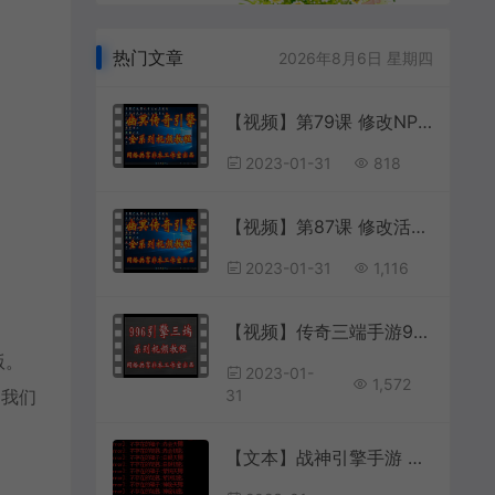
热门文章
2026年8月6日 星期四
【视频】第79课 修改NPC头上的标识标牌；(让NPC作用一目了然)
2023-01-31
818
【视频】第87课 修改活跃度；(每日活动活跃度上限)
2023-01-31
1,116
【视频】传奇三端手游996引擎TXT脚本语法和变量 第16讲 自定义的N和S变量
版。
2023-01-
1,572
到我们
31
【文本】战神引擎手游 关于战神引擎启动M2 报抽取概率失败 不存在天赐 钥匙等修复方法