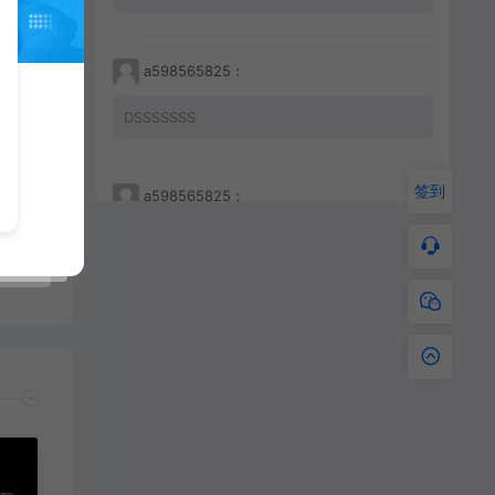
a598565825：
DSSSSSSS
【视频】传奇三端手游996引擎数据库表分析 第22讲 人物升级经验表cfg_level和初始属性
签到
a598565825：
233212456456
a598565825：
JKHHAHKHCBKBC