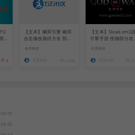
PC
【文本】幽冥引擎 幽冥
【文本】GowLom2
搭
合击修改路径大全 部分
引擎手游 怪物部分攻
注释介绍
代码
各类教程
各类教程
五五社区
五五社区
5
2,628
3,
-03-02
-03-02
-03-04