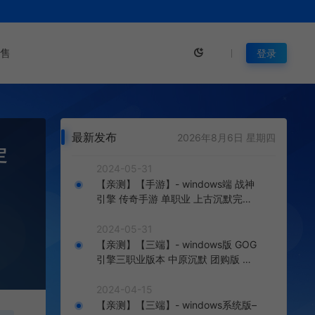
售
登录
最新发布
2026年8月6日 星期四
定
2024-05-31
【亲测】【手游】- windows端 战神
引擎 传奇手游 单职业 上古沉默完整
版 白猪3.0免费版 安卓+苹果+教程
+工具
2024-05-31
【亲测】【三端】- windows版 GOG
引擎三职业版本 中原沉默 团购版 已
整理配套微端 直接改IP即可进入游戏
2024-04-15
【亲测】【三端】- windows系统版–