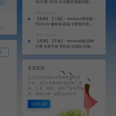
XO引擎 2024.4.15整理 最新无限制
0)
版本 1.80九龙特色星王合击版
2024-04-15
【亲测】【三端】- windows系统版–
XO0129-服务端 双端 引擎相关资料
错误！
2024.4.15 整理无限制 只有引擎和客
户端 无版本
2024-04-12
【亲测】【手游】- windows端 战神
引擎 传奇手游 单职业 仙域劫 白猪3.
0免费版 红包 生肖 时装 境界 龙魂 盾
询
牌 法宝 安卓+苹果+教程+工具 安卓
+苹果+教程+工具
五五社区
五五社区是国内优秀的资源共享
平台， 超10年资源共享经验，源
码、工具、教程、素材、应有尽
有，感谢大家一如既往的支持
QQ交流群