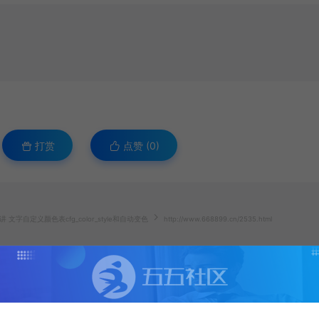
打赏
点赞 (
0
)
字自定义颜色表cfg_color_style和自动变色
http://www.668899.cn/2535.html