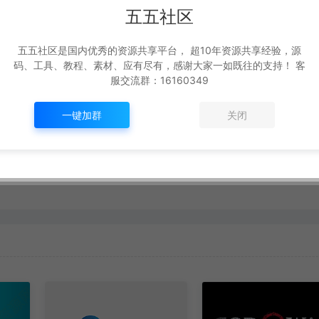
生成海报
复制本文链接
五五社区
五五社区是国内优秀的资源共享平台， 超10年资源共享经验，源
码、工具、教程、素材、应有尽有，感谢大家一如既往的支持！ 客
下一篇：
服交流群：16160349
【视频】传奇三端手游996引擎数据库表分析 第20讲 996传奇手游自定义属性表cfg_custpro_caption
一键加群
关闭