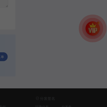
工单
分发签名
支付
咕噜分发
分发兔