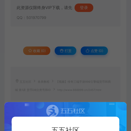
此资源仅限终身VIP下载，请先
登录
QQ：501970799
收藏 (0)
打赏
点赞 (
0
)
五五社区
各类教程
【视频】传奇三端手游996引擎端货币和商
城 第1讲 货币DB分类号和ID
http://www.668899.cn/2457.html
五五社区
五五社区