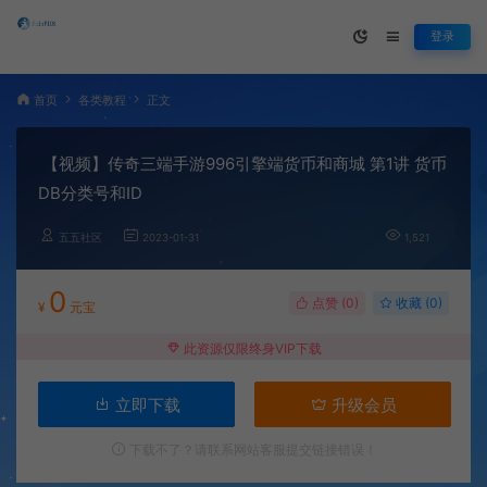
登录
首页
各类教程
正文
【视频】传奇三端手游996引擎端货币和商城 第1讲 货币
DB分类号和ID
五五社区
2023-01-31
1,521
0
点赞 (
0
)
收藏 (0)
¥
元宝
此资源仅限终身VIP下载
立即下载
升级会员
下载不了？请联系网站客服提交链接错误！