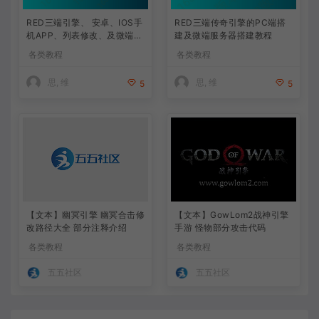
RED三端引擎、 安卓、IOS手
RED三端传奇引擎的PC端搭
机APP、列表修改、及微端的
建及微端服务器搭建教程
搭建方法-特约制作
各类教程
各类教程
思, 维
思, 维
5
5
【文本】幽冥引擎 幽冥合击修
【文本】GowLom2战神引擎
改路径大全 部分注释介绍
手游 怪物部分攻击代码
各类教程
各类教程
五五社区
五五社区