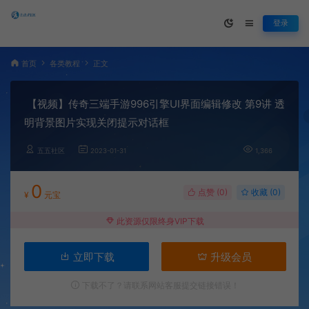
登录
首页
各类教程
正文
【视频】传奇三端手游996引擎UI界面编辑修改 第9讲 透
明背景图片实现关闭提示对话框
五五社区
2023-01-31
1,366
0
点赞 (
0
)
收藏 (0)
¥
元宝
此资源仅限终身VIP下载
立即下载
升级会员
下载不了？请联系网站客服提交链接错误！