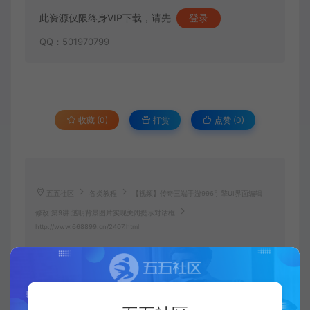
此资源仅限终身VIP下载，请先
登录
QQ：501970799
收藏 (0)
打赏
点赞 (
0
)
五五社区
各类教程
【视频】传奇三端手游996引擎UI界面编辑
修改 第9讲 透明背景图片实现关闭提示对话框
http://www.668899.cn/2407.html