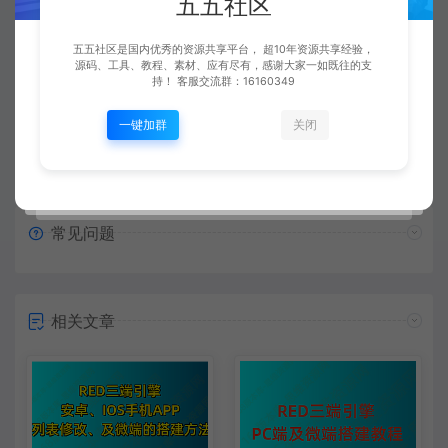
五五社区
五五社区
复制本文链接
生成海报
五五社区是国内优秀的资源共享平台， 超10年资源共享经验，
源码、工具、教程、素材、应有尽有，感谢大家一如既往的支
持！ 客服交流群：16160349
上一篇：
下一篇：
一键加群
关闭
【视频】传奇三端手游996引擎UI界面编辑修改 第8讲 996引擎富文本RText提示
【视频】传奇三端手游996引擎UI界面编辑修改 第10讲 使用layout点击区域关闭提示(法二)
常见问题
相关文章