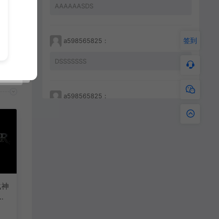
AAAAAASDS
签到
a598565825：
DSSSSSSS
a598565825：
233212456456
a598565825：
JKHHAHKHCBKBC
战神
击