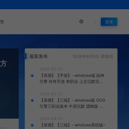
售
登录
最新发布
2026年8月6日 星期四
，方
2024-05-31
【亲测】【手游】- windows端 战神
引擎 传奇手游 单职业 上古沉默完整
版 白猪3.0免费版 安卓+苹果+教程
+工具
2024-05-31
【亲测】【三端】- windows版 GOG
引擎三职业版本 中原沉默 团购版 已
整理配套微端 直接改IP即可进入游戏
2024-04-15
【亲测】【三端】- windows系统版–