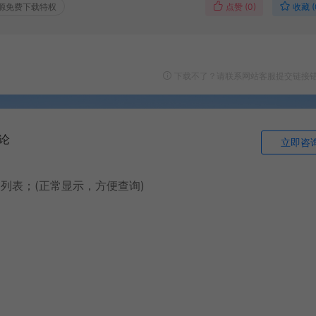
点赞 (
0
)
收藏 (
源免费下载特权
下载不了？请联系网站客服提交链接
论
立即咨
品列表；(正常显示，方便查询)