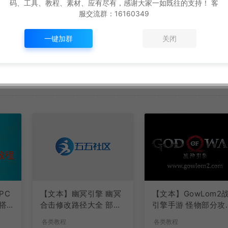
码、工具、教程、素材、应有尽有，感谢大家一如既往的支持！ 客
服交流群：16160349
一键加群
关闭
PC
【文本】幽冥引擎 幽冥
【文本】GowLom2
搭
合击修改路径大全 部分
引擎手游 怪物部分攻
注释介绍
代码
各类教程
各类教程