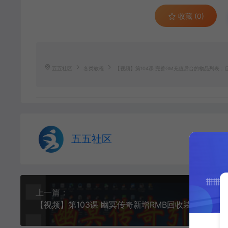
收藏 (0)
五五社区
各类教程
【视频】第104课 完善GM充值后台的物品列表；
五五社区
上一篇：
【视频】第103课 幽冥传奇新增RMB回收装备内置