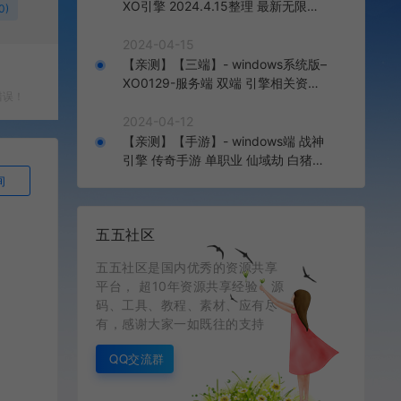
XO引擎 2024.4.15整理 最新无限制
0)
版本 1.80九龙特色星王合击版
2024-04-15
【亲测】【三端】- windows系统版–
XO0129-服务端 双端 引擎相关资料
错误！
2024.4.15 整理无限制 只有引擎和客
户端 无版本
2024-04-12
【亲测】【手游】- windows端 战神
引擎 传奇手游 单职业 仙域劫 白猪3.
0免费版 红包 生肖 时装 境界 龙魂 盾
询
牌 法宝 安卓+苹果+教程+工具 安卓
+苹果+教程+工具
五五社区
五五社区是国内优秀的资源共享
平台， 超10年资源共享经验，源
码、工具、教程、素材、应有尽
有，感谢大家一如既往的支持
QQ交流群