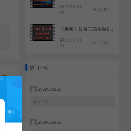
2023-01-
1,457
31
【视频】传奇三端手游996引擎任务系统 第5讲 杀怪任务奖励实现
2023-01-
1,338
31
热门评论
a598565825：
真心不错
【视频】第105课 修复天至尊以上武器光柱不显示的问题；(缺少补丁)
a598565825：