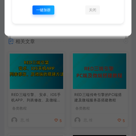
一键加群
关闭
常见问题
相关文章
RED三端引擎、 安卓、IOS手
RED三端传奇引擎的PC端搭
机APP、列表修改、及微端的
建及微端服务器搭建教程
搭建方法-特约制作
各类教程
各类教程
思, 维
思, 维
5
5