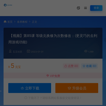
登录
首页
各类教程
正文
【视频】第85课 等级兑换修为次数修改；(更灵巧的去利
用游戏功能)
五五社区
2023-01-31
1,199
5
点赞 (
0
)
收藏 (0)
¥
元宝
VIP免费
立即下载
升级会员
下载不了？请联系网站客服提交链接错误！