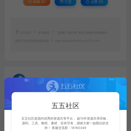
收藏 (0)
打赏
点赞 (
0
)
五五社区
各类教程
【视频】第85课 等级兑换修为次数修改；
(更灵巧的去利用游戏功能)
http://www.668899.cn/2272.html
五五社区
复制本文链接
生成海报
五五社区
上一篇：
下一篇：
【视频】第84课 修改通天塔副本进入转生等级；(设置更低的进入标准)
【视频】第86课 代理演示
五五社区是国内优秀的资源共享平台， 超10年资源共享经验，
源码、工具、教程、素材、应有尽有，感谢大家一如既往的支
持！ 客服交流群：16160349