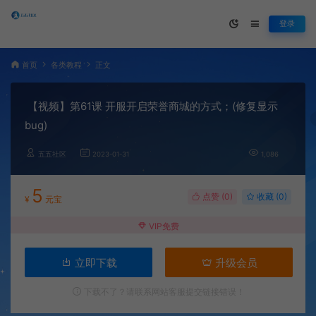
登录
首页
各类教程
正文
【视频】第61课 开服开启荣誉商城的方式；(修复显示
bug)
五五社区
2023-01-31
1,086
5
点赞 (
0
)
收藏 (0)
¥
元宝
VIP免费
立即下载
升级会员
下载不了？请联系网站客服提交链接错误！