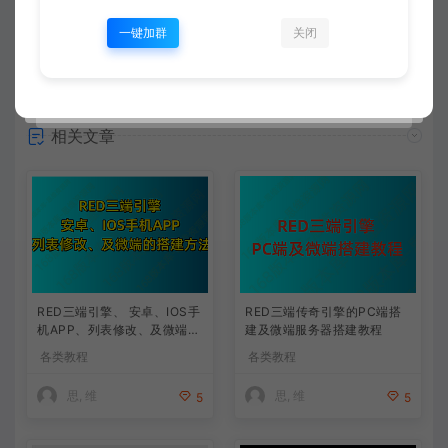
一键加群
关闭
常见问题
相关文章
RED三端引擎、 安卓、IOS手
RED三端传奇引擎的PC端搭
机APP、列表修改、及微端的
建及微端服务器搭建教程
搭建方法-特约制作
各类教程
各类教程
思, 维
思, 维
5
5