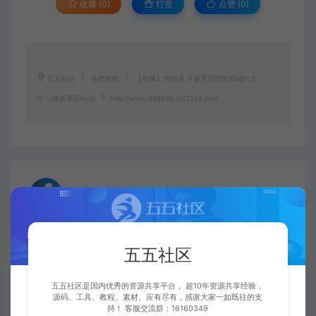
收藏 (0)
打赏
点赞 (
0
)
五五社区
各类教程
【视频】第61课 开服开启荣誉商城的方
式；(修复显示bug)
http://www.668899.cn/2224.html
五五社区
复制本文链接
生成海报
五五社区
上一篇：
下一篇：
【视频】第60课 沙城攻城奖励时间等汇总修改；(增加游戏的进度)
【视频】第62课 修复至尊神兵合成界面显示不符；(优化游戏体验)
五五社区是国内优秀的资源共享平台， 超10年资源共享经验，
源码、工具、教程、素材、应有尽有，感谢大家一如既往的支
持！ 客服交流群：16160349