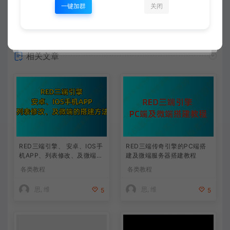
一键加群
关闭
常见问题
相关文章
RED三端引擎、 安卓、IOS手
RED三端传奇引擎的PC端搭
机APP、列表修改、及微端的
建及微端服务器搭建教程
搭建方法-特约制作
各类教程
各类教程
思, 维
思, 维
5
5