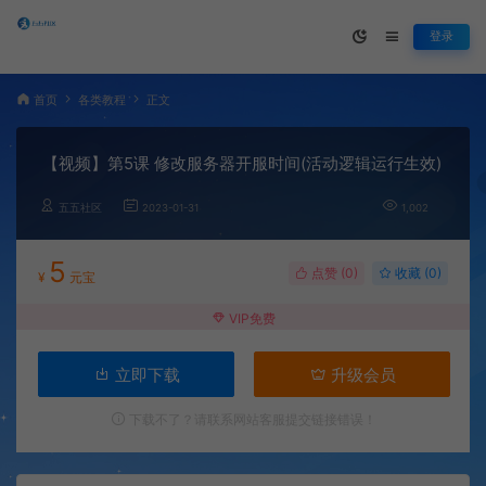
登录
首页
各类教程
正文
【视频】第5课 修改服务器开服时间(活动逻辑运行生效)
五五社区
2023-01-31
1,002
5
点赞 (
0
)
收藏 (0)
¥
元宝
VIP免费
立即下载
升级会员
下载不了？请联系网站客服提交链接错误！