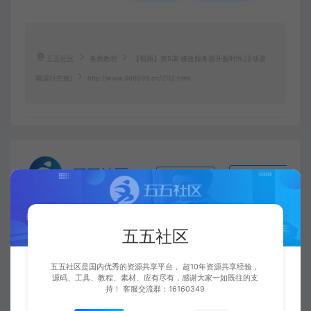
五五社区
各类教程
【视频】第5课 修改服务器开服时间(活动逻
辑运行生效)
http://www.668899.cn/2112.html
五五社区
复制本文链接
生成海报
五五社区
上一篇：
下一篇：
【视频】第4课 修改服务器数据库网站等端口(端口设置)
【视频】第6课 开启跨服和指定区跨服(灵活设定跨服区域范围)
五五社区是国内优秀的资源共享平台， 超10年资源共享经验，
源码、工具、教程、素材、应有尽有，感谢大家一如既往的支
持！ 客服交流群：16160349