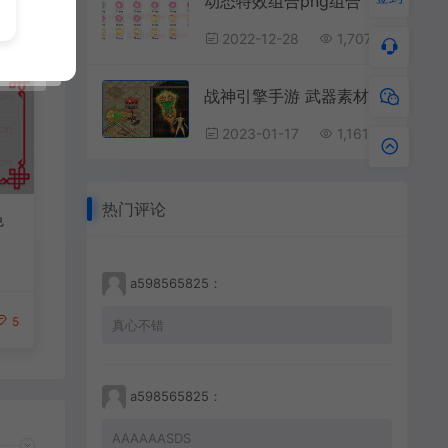
动态特效组合png组合
2022-12-28
1,707
战神引擎手游 武器素材 碧玉逍遥扇 动态内观特效
2023-01-17
1,161
热门评论
色
a598565825：
5
真心不错
a598565825：
AAAAAASDS