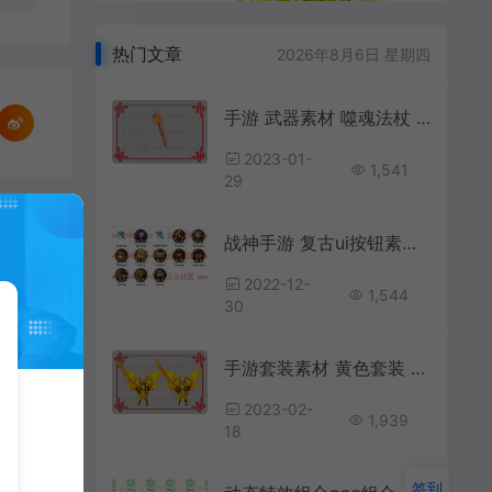
热门文章
2026年8月6日 星期四
手游 武器素材 噬魂法杖 动态内观特效
2023-01-
1,541
29
战神手游 复古ui按钮素材 含psd源文件
2022-12-
1,544
30
手游套装素材 黄色套装 武器 衣服 首饰无动态内观特效
2023-02-
1,939
18
签到