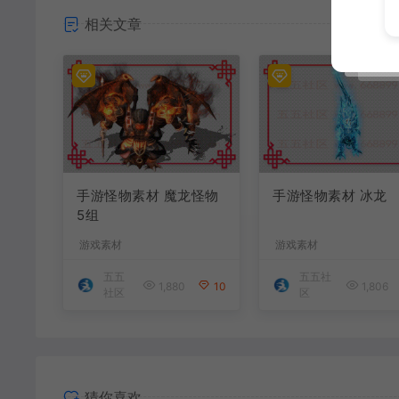
相关文章
手游怪物素材 魔龙怪物
手游怪物素材 冰龙
5组
游戏素材
游戏素材
五五
五五社
1,880
10
1,806
社区
区
猜你喜欢