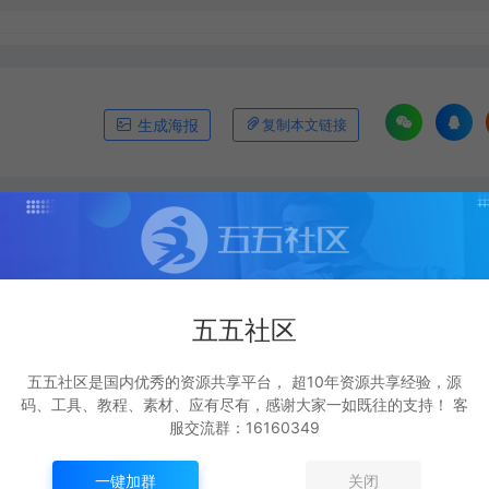
生成海报
复制本文链接
下一篇：
手游 武器素材 倚天剑 动态内观特效
五五社区
五五社区是国内优秀的资源共享平台， 超10年资源共享经验，源
码、工具、教程、素材、应有尽有，感谢大家一如既往的支持！ 客
服交流群：16160349
一键加群
关闭