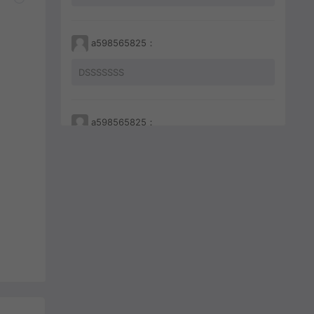
a598565825：
DSSSSSSS
a598565825：
233212456456
a598565825：
JKHHAHKHCBKBC