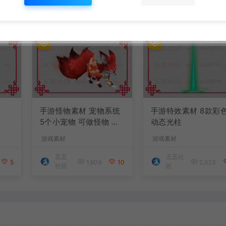
手游怪物素材 宠物系统
手游特效素材 8款彩
5个小宠物 可做怪物 含
动态光柱
配置文件 以及脚本
游戏素材
游戏素材
五五
五五社
5
1,609
10
2,023
社区
区