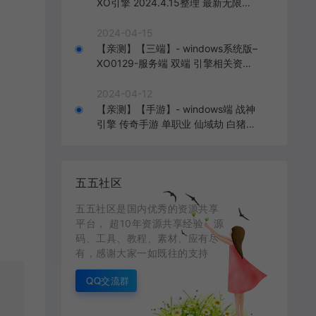
XO引擎 2024.4.15整理 最新无限制
版本 1.80九龙特色星王合击版
2024-04-15
【亲测】【三端】- windows系统版–
XO0129-服务端 双端 引擎相关资料
2024.4.15 整理无限制 只有引擎和客
户端 无版本
2024-04-12
【亲测】【手游】- windows端 战神
引擎 传奇手游 单职业 仙域劫 白猪3.
0免费版 红包 生肖 时装 境界 龙魂 盾
牌 法宝 安卓+苹果+教程+工具 安卓
+苹果+教程+工具
五五社区
五五社区是国内优秀的资源共享
平台， 超10年资源共享经验，源
码、工具、教程、素材、应有尽
有，感谢大家一如既往的支持
QQ交流群