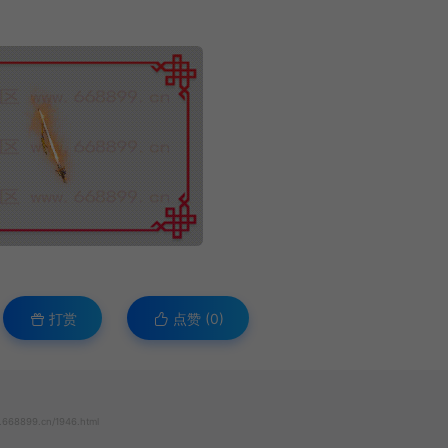
打赏
点赞 (
0
)
.668899.cn/1946.html