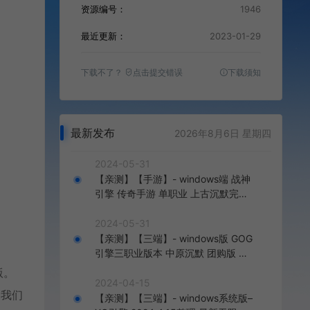
资源编号：
1946
最近更新：
2023-01-29
下载不了？
点击提交错误
下载须知
最新发布
2026年8月6日 星期四
2024-05-31
【亲测】【手游】- windows端 战神
引擎 传奇手游 单职业 上古沉默完整
版 白猪3.0免费版 安卓+苹果+教程
+工具
2024-05-31
【亲测】【三端】- windows版 GOG
引擎三职业版本 中原沉默 团购版 已
整理配套微端 直接改IP即可进入游戏
版。
2024-04-15
到我们
【亲测】【三端】- windows系统版–