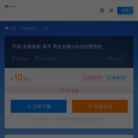
登录
首页
游戏素材
正文
手游 衣服素材 凤天 男女衣服+动态内显特效
五五社区
2023-01-29
1,302
10
点赞 (
0
)
收藏 (0)
¥
元宝
VIP免费
立即下载
升级会员
下载不了？请联系网站客服提交链接错误！