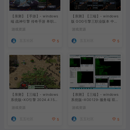
【亲测】【手游】- windows
【亲测】【三端】- windows
端 战神引擎 传奇手游 单职业
版 GOG引擎三职业版本 中原
上古沉默完整版 白猪3.0免费
沉默 团购版 已整理配套微端
游戏资源
游戏资源
版 安卓+苹果+教程+工具
直接改IP即可进入游戏
五五社区
五五社区
5
5
【亲测】【三端】- windows
【亲测】【三端】- windows
系统版–XO引擎 2024.4.15整
系统版–XO0129-服务端 双端
理 最新无限制 版本 1.80九龙
引擎相关资料 2024.4.15 整
游戏资源
游戏资源
特色星王合击版
理无限制 只有引擎和客户端
无版本
五五社区
五五社区
5
5