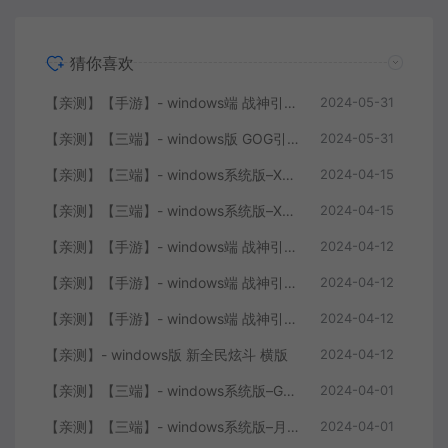
猜你喜欢
【亲测】【手游】- windows端 战神引擎 传奇手游 单职业 上古沉默完整版 白猪3.0免费版 安卓+苹果+教程+工具
2024-05-31
【亲测】【三端】- windows版 GOG引擎三职业版本 中原沉默 团购版 已整理配套微端 直接改IP即可进入游戏
2024-05-31
【亲测】【三端】- windows系统版–XO引擎 2024.4.15整理 最新无限制 版本 1.80九龙特色星王合击版
2024-04-15
【亲测】【三端】- windows系统版–XO0129-服务端 双端 引擎相关资料 2024.4.15 整理无限制 只有引擎和客户端 无版本
2024-04-15
【亲测】【手游】- windows端 战神引擎 传奇手游 单职业 仙域劫 白猪3.0免费版 红包 生肖 时装 境界 龙魂 盾牌 法宝 安卓+苹果+教程+工具 安卓+苹果+教程+工具
2024-04-12
【亲测】【手游】- windows端 战神引擎 传奇手游 复古三职业 180 火龙大陆 白猪3.0免费版 赞助 转生 变身 修炼 神器 生肖 技能修炼 狂暴 积分 安卓+苹果+教程+工具
2024-04-12
【亲测】【手游】- windows端 战神引擎 传奇手游 三职业 180 再战风云六大路 任务 特戒 狂暴 自动回收 赞助 炫彩魂环 爵位 转生 安卓+苹果+教程+工具
2024-04-12
【亲测】- windows版 新全民炫斗 横版
2024-04-12
【亲测】【三端】- windows系统版–GOY三端引擎 团购版 复古底板 + 服务端+ 微端补丁+工具+教程 +引擎源码
2024-04-01
【亲测】【三端】- windows系统版–月城风云版本 山炮引擎 防XO服务端 客户端 版本+工具+微端+搭建说明
2024-04-01