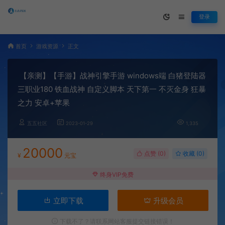
登录
首页
游戏资源
正文
【亲测】【手游】战神引擎手游 windows端 白猪登陆器
三职业180 铁血战神 自定义脚本 天下第一 不灭金身 狂暴
之力 安卓+苹果
五五社区
2023-01-29
1,335
20000
点赞 (
0
)
收藏 (0)
¥
元宝
终身VIP免费
立即下载
升级会员
下载不了？请联系网站客服提交链接错误！