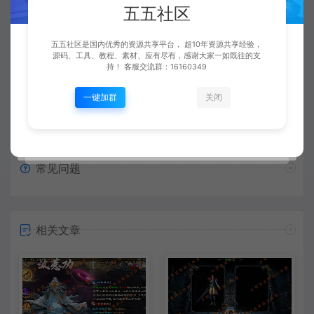
五五社区
五五社区
复制本文链接
生成海报
五五社区是国内优秀的资源共享平台， 超10年资源共享经验，
源码、工具、教程、素材、应有尽有，感谢大家一如既往的支
持！ 客服交流群：16160349
上一篇：
下一篇：
一键加群
关闭
【亲测】【手游】战神引擎手游 windows端 小兰登陆器已去除授权 复古三职业176 完美复古 内功 高级属性 斗酒 坐骑 追杀 名誉之柱 修复PK模式 高级属性 坐骑 安卓+苹果
【亲测】【手游】战神引擎手游 windows端 白猪登陆器 复古三职业175 逐梦传奇 自定义脚本 天下第一 狂暴之力 逐梦之力 四格合成 等等 安卓+苹果
常见问题
相关文章