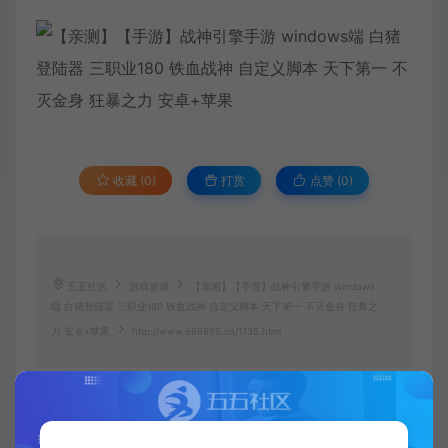
收藏 (0)
打赏
点赞 (
0
)
五五社区
游戏资源
【亲测】【手游】战神引擎手游 windows
端 白猪登陆器 三职业180 铁血战神 自定义脚本 天下第一 不灭金身 狂暴之
力 安卓+苹果
http://www.668899.cn/1735.html