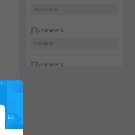
AAAAAASDS
a598565825：
DSSSSSSS
a598565825：
233212456456
a598565825：
JKHHAHKHCBKBC