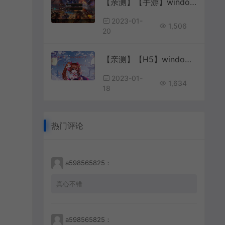
【亲测】【手游】windows端独家白日门传奇单职业免费版功能无任何限制最新修复攻速麻痹绿毒特戒版
2023-01-
1,506
20
【亲测】【H5】windows一键端 手机网页 PC网页 封神H5 搭建教程
2023-01-
1,634
18
热门评论
a598565825：
真心不错
a598565825：