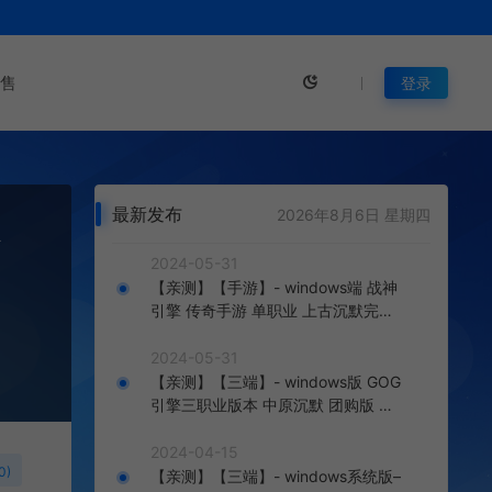
售
登录
最新发布
2026年8月6日 星期四
台
2024-05-31
【亲测】【手游】- windows端 战神
引擎 传奇手游 单职业 上古沉默完整
版 白猪3.0免费版 安卓+苹果+教程
+工具
2024-05-31
【亲测】【三端】- windows版 GOG
引擎三职业版本 中原沉默 团购版 已
整理配套微端 直接改IP即可进入游戏
2024-04-15
0)
【亲测】【三端】- windows系统版–