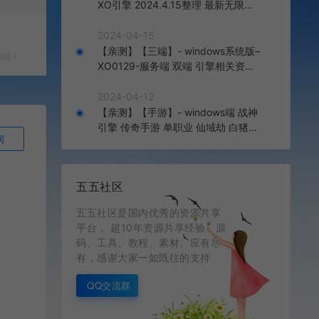
XO引擎 2024.4.15整理 最新无限制
版本 1.80九龙特色星王合击版
2024-04-15
【亲测】【三端】- windows系统版–
错误！
XO0129-服务端 双端 引擎相关资料
2024.4.15 整理无限制 只有引擎和客
户端 无版本
2024-04-12
【亲测】【手游】- windows端 战神
引擎 传奇手游 单职业 仙域劫 白猪3.
询
0免费版 红包 生肖 时装 境界 龙魂 盾
牌 法宝 安卓+苹果+教程+工具 安卓
+苹果+教程+工具
五五社区
五五社区是国内优秀的资源共享
平台， 超10年资源共享经验，源
码、工具、教程、素材、应有尽
有，感谢大家一如既往的支持
QQ交流群