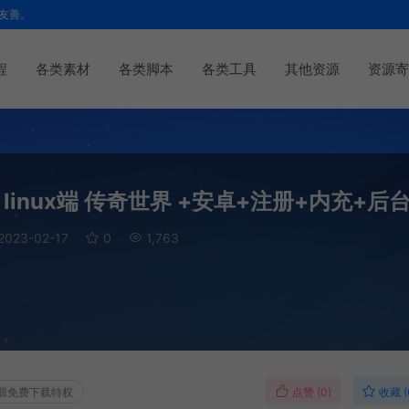
友善。
程
各类素材
各类脚本
各类工具
其他资源
资源寄
linux端 传奇世界 +安卓+注册+内充+后
2023-02-17
0
1,763
点赞 (
0
)
收藏 (
源免费下载特权