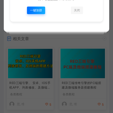
一键加群
关闭
常见问题
相关文章
RED三端引擎、 安卓、IOS手
RED三端传奇引擎的PC端搭
机APP、列表修改、及微端的
建及微端服务器搭建教程
搭建方法-特约制作
各类教程
各类教程
思, 维
思, 维
5
5