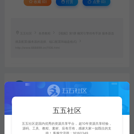
收藏 (0)
打赏
点赞 (
0
)
五五社区
各类教程
【视频】第1课 幽冥引擎传奇手游 服务器选
择及配置(服务器的选择、端口配置和磁盘格式)
http://www.668899.cn/1106.html
五五社区
复制本文链接
生成海报
五五社区
上一篇：
下一篇：
五五社区是国内优秀的资源共享平台， 超10年资源共享经验，
网站变成黑白色或是灰色的几种方法+文字教程
【视频】第2课 配置幽冥服务器环境(服务器必要运行环境设置)
源码、工具、教程、素材、应有尽有，感谢大家一如既往的支
持！ 客服交流群：16160349