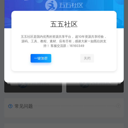
工具
五五社区
五五社区是国内优秀的资源共享平台， 超10年资源共享经验，
源码、工具、教程、素材、应有尽有，感谢大家一如既往的支
五五社区
复制本文链接
生成海报
持！ 客服交流群：16160349
一键加群
关闭
上一篇：
下一篇：
传奇手游战神引擎脱机假人工具
传奇手游小桥河边战神引擎GM工具免费无限制版
常见问题