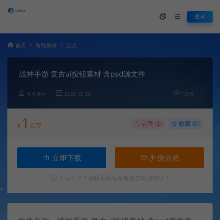
登录
首页
游戏素材
正文
战神手游 复古ui按钮素材 含psd源文件
五五社区
2022-12-30
1,545
1
点赞 (
2
)
收藏 (0)
¥
元宝
立即下载
升级会员
下载不了？请联系网站客服提交链接错误！