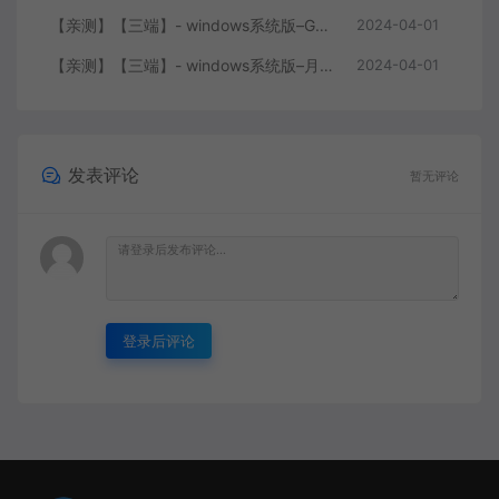
【亲测】【三端】- windows系统版–GOY三端引擎 团购版 复古底板 + 服务端+ 微端补丁+工具+教程 +引擎源码
2024-04-01
【亲测】【三端】- windows系统版–月城风云版本 山炮引擎 防XO服务端 客户端 版本+工具+微端+搭建说明
2024-04-01
发表评论
暂无评论
登录后评论