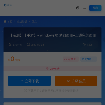
登录
首页
游戏资源
正文
【亲测】【手游】- windows端 梦幻西游–互通完美西游
五五社区
2023-02-23
1,425
0
点赞 (
1
)
收藏 (0)
¥
元宝
VIP免费
立即下载
升级会员
下载不了？请联系网站客服提交链接错误！