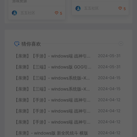
游戏资源
特色星王合击版
无版本
五五社区
5
五五社区
5
猜你喜欢
【亲测】【手游】- windows端 战神引擎 传奇手游 单职业 上古沉默完整版 白猪3.0免费版 安卓+苹果+教程+工具
2024-05-31
【亲测】【三端】- windows版 GOG引擎三职业版本 中原沉默 团购版 已整理配套微端 直接改IP即可进入游戏
2024-05-31
【亲测】【三端】- windows系统版–XO引擎 2024.4.15整理 最新无限制 版本 1.80九龙特色星王合击版
2024-04-15
【亲测】【三端】- windows系统版–XO0129-服务端 双端 引擎相关资料 2024.4.15 整理无限制 只有引擎和客户端 无版本
2024-04-15
【亲测】【手游】- windows端 战神引擎 传奇手游 单职业 仙域劫 白猪3.0免费版 红包 生肖 时装 境界 龙魂 盾牌 法宝 安卓+苹果+教程+工具 安卓+苹果+教程+工具
2024-04-12
【亲测】【手游】- windows端 战神引擎 传奇手游 复古三职业 180 火龙大陆 白猪3.0免费版 赞助 转生 变身 修炼 神器 生肖 技能修炼 狂暴 积分 安卓+苹果+教程+工具
2024-04-12
【亲测】【手游】- windows端 战神引擎 传奇手游 三职业 180 再战风云六大路 任务 特戒 狂暴 自动回收 赞助 炫彩魂环 爵位 转生 安卓+苹果+教程+工具
2024-04-12
【亲测】- windows版 新全民炫斗 横版
2024-04-12