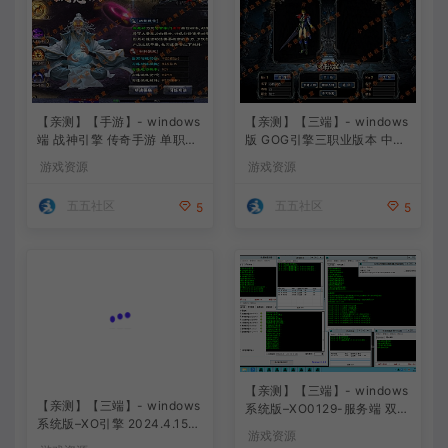
【亲测】【手游】- windows
【亲测】【三端】- windows
端 战神引擎 传奇手游 单职业
版 GOG引擎三职业版本 中原
上古沉默完整版 白猪3.0免费
沉默 团购版 已整理配套微端
游戏资源
游戏资源
版 安卓+苹果+教程+工具
直接改IP即可进入游戏
五五社区
五五社区
5
5
【亲测】【三端】- windows
【亲测】【三端】- windows
系统版–XO0129-服务端 双端
系统版–XO引擎 2024.4.15整
引擎相关资料 2024.4.15 整
游戏资源
理 最新无限制 版本 1.80九龙
理无限制 只有引擎和客户端