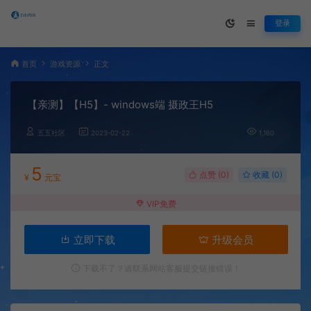
登录
首页
游戏资源
正文
【亲测】【H5】- windows端 摄政王H5
五五社区
2023-02-22
1,160
5
点赞 (
0
)
收藏 (0)
¥
元宝
VIP免费
立即下载
升级会员
下载不了？请联系网站客服提交链接错误！