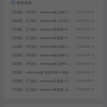
猜你喜欢
【亲测】【手游】- windows端 战神引擎 传奇手游 单职业 上古沉默完整版 白猪3.0免费版 安卓+苹果+教程+工具
2024-05-31
【亲测】【三端】- windows版 GOG引擎三职业版本 中原沉默 团购版 已整理配套微端 直接改IP即可进入游戏
2024-05-31
【亲测】【三端】- windows系统版–XO引擎 2024.4.15整理 最新无限制 版本 1.80九龙特色星王合击版
2024-04-15
【亲测】【三端】- windows系统版–XO0129-服务端 双端 引擎相关资料 2024.4.15 整理无限制 只有引擎和客户端 无版本
2024-04-15
【亲测】【手游】- windows端 战神引擎 传奇手游 单职业 仙域劫 白猪3.0免费版 红包 生肖 时装 境界 龙魂 盾牌 法宝 安卓+苹果+教程+工具 安卓+苹果+教程+工具
2024-04-12
【亲测】【手游】- windows端 战神引擎 传奇手游 复古三职业 180 火龙大陆 白猪3.0免费版 赞助 转生 变身 修炼 神器 生肖 技能修炼 狂暴 积分 安卓+苹果+教程+工具
2024-04-12
【亲测】【手游】- windows端 战神引擎 传奇手游 三职业 180 再战风云六大路 任务 特戒 狂暴 自动回收 赞助 炫彩魂环 爵位 转生 安卓+苹果+教程+工具
2024-04-12
【亲测】- windows版 新全民炫斗 横版
2024-04-12
【亲测】【三端】- windows系统版–GOY三端引擎 团购版 复古底板 + 服务端+ 微端补丁+工具+教程 +引擎源码
2024-04-01
【亲测】【三端】- windows系统版–月城风云版本 山炮引擎 防XO服务端 客户端 版本+工具+微端+搭建说明
2024-04-01