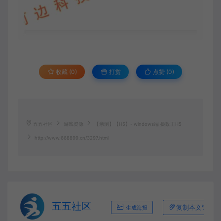
收藏 (0)
打赏
点赞 (
0
)
五五社区
游戏资源
【亲测】【H5】- windows端 摄政王H5
http://www.668899.cn/3297.html
五五社区
复制本文链接
生成海报