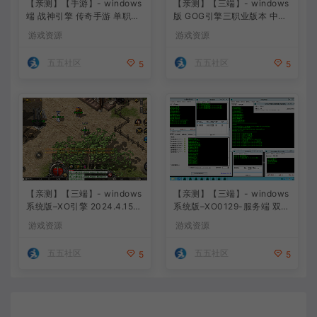
【亲测】【手游】- windows
【亲测】【三端】- windows
端 战神引擎 传奇手游 单职业
版 GOG引擎三职业版本 中原
上古沉默完整版 白猪3.0免费
沉默 团购版 已整理配套微端
游戏资源
游戏资源
版 安卓+苹果+教程+工具
直接改IP即可进入游戏
五五社区
五五社区
5
5
【亲测】【三端】- windows
【亲测】【三端】- windows
系统版–XO引擎 2024.4.15整
系统版–XO0129-服务端 双端
理 最新无限制 版本 1.80九龙
引擎相关资料 2024.4.15 整
游戏资源
游戏资源
特色星王合击版
理无限制 只有引擎和客户端
无版本
五五社区
五五社区
5
5