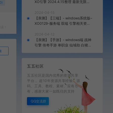
XO引擎 2024.4.15整理 最新无限制
0)
版本 1.80九龙特色星王合击版
2024-04-15
【亲测】【三端】- windows系统版–
XO0129-服务端 双端 引擎相关资料
错误！
2024.4.15 整理无限制 只有引擎和客
户端 无版本
2024-04-12
【亲测】【手游】- windows端 战神
引擎 传奇手游 单职业 仙域劫 白猪3.
0免费版 红包 生肖 时装 境界 龙魂 盾
询
牌 法宝 安卓+苹果+教程+工具 安卓
+苹果+教程+工具
五五社区
五五社区是国内优秀的资源共享
平台， 超10年资源共享经验，源
码、工具、教程、素材、应有尽
有，感谢大家一如既往的支持
QQ交流群