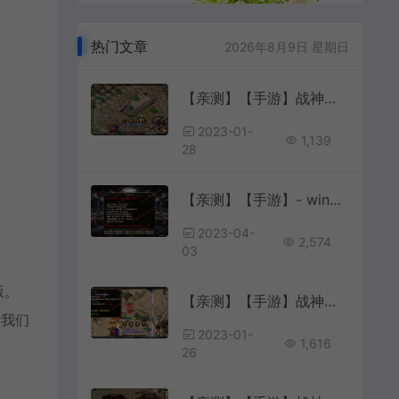
热门文章
2026年8月9日 星期日
【亲测】【手游】战神引擎手游 windows端 原版登陆器 复古三职业176 战魂传奇1.76 安卓+苹果
2023-01-
1,139
28
【亲测】【手游】- windows端 战神引擎 传奇手游 微变单职业 180 第八大路 白猪3.0登录器 天龙至尊 怒剑龙吟 官职 转生 称号 生肖 天书 阵法 盾牌 特戒 翅膀 护体 魂环 官职 四象等 安卓+苹果+工具+教程
2023-04-
2,574
03
版。
【亲测】【手游】战神引擎手游 windows端 三职业176复古 防漂移时空版 飘逸霸主 安卓+苹果
到我们
2023-01-
1,616
26