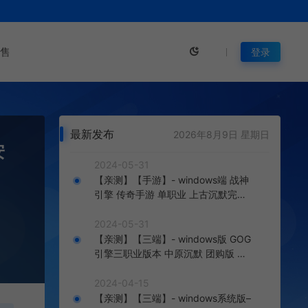
售
登录
最新发布
2026年8月9日 星期日
安
2024-05-31
【亲测】【手游】- windows端 战神
引擎 传奇手游 单职业 上古沉默完整
版 白猪3.0免费版 安卓+苹果+教程
+工具
2024-05-31
【亲测】【三端】- windows版 GOG
引擎三职业版本 中原沉默 团购版 已
整理配套微端 直接改IP即可进入游戏
2024-04-15
【亲测】【三端】- windows系统版–