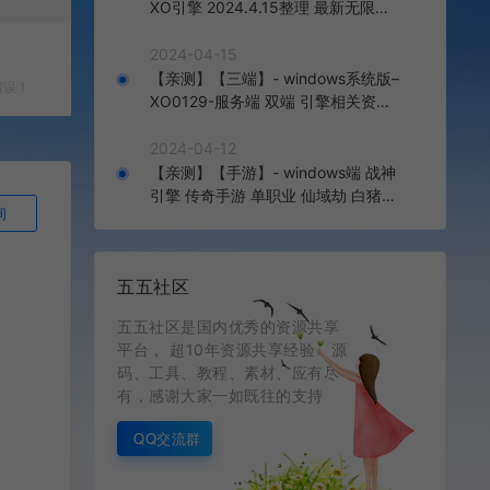
XO引擎 2024.4.15整理 最新无限制
版本 1.80九龙特色星王合击版
2024-04-15
【亲测】【三端】- windows系统版–
错误！
XO0129-服务端 双端 引擎相关资料
2024.4.15 整理无限制 只有引擎和客
户端 无版本
2024-04-12
【亲测】【手游】- windows端 战神
引擎 传奇手游 单职业 仙域劫 白猪3.
询
0免费版 红包 生肖 时装 境界 龙魂 盾
牌 法宝 安卓+苹果+教程+工具 安卓
+苹果+教程+工具
五五社区
五五社区是国内优秀的资源共享
平台， 超10年资源共享经验，源
码、工具、教程、素材、应有尽
有，感谢大家一如既往的支持
QQ交流群