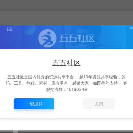
打赏
点赞 (
0
)
五五社区
/www.668899.cn/2919.html
五五社区是国内优秀的资源共享平台， 超10年资源共享经验，源
码、工具、教程、素材、应有尽有，感谢大家一如既往的支持！ 客
服交流群：16160349
一键加群
关闭
生成海报
复制本文链接