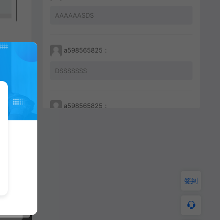
AAAAAASDS
a598565825：
DSSSSSSS
a598565825：
233212456456
a598565825：
签到
JKHHAHKHCBKBC