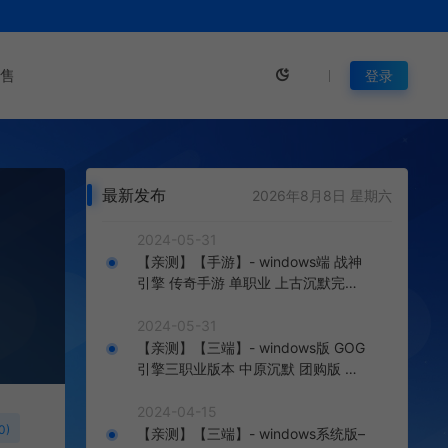
售
登录
最新发布
2026年8月8日 星期六
2024-05-31
【亲测】【手游】- windows端 战神
引擎 传奇手游 单职业 上古沉默完整
版 白猪3.0免费版 安卓+苹果+教程
+工具
2024-05-31
【亲测】【三端】- windows版 GOG
引擎三职业版本 中原沉默 团购版 已
整理配套微端 直接改IP即可进入游戏
2024-04-15
0)
【亲测】【三端】- windows系统版–