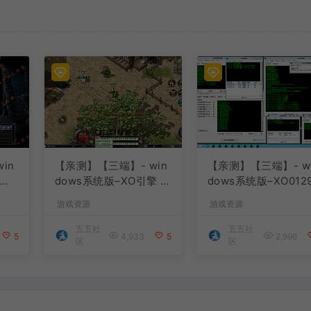
in
【亲测】【三端】- win
【亲测】【三端】- w
dows系统版–XO引擎 2
dows系统版–XO012
购版
024.4.15整理 最新无限
服务端 双端 引擎相
游戏资源
游戏资源
改I
制 版本 1.80九龙特色星
料 2024.4.15 整理
王合击版
制 只有引擎和客户端
五五社
五五社
5
4,933
5
2,996
版本
区
区