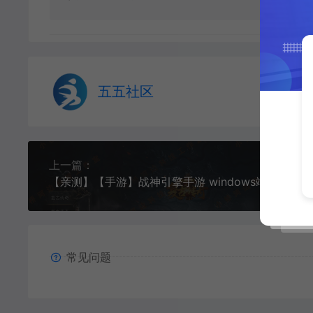
五五社区
上一篇：
【亲测】【手游】战神引擎手游 windows端 小兰登陆器 三职业 180 团购版卧龙传说OL 坐骑 宠物 练功 小兰离线版 安卓+苹果
常见问题