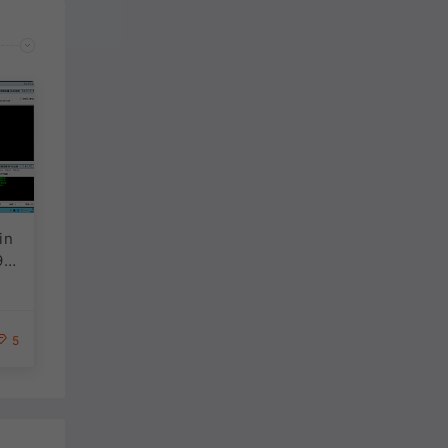
in
9-
关资
无限
 无
5