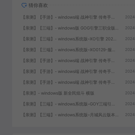
猜你喜欢
【亲测】【手游】- windows端 战神引擎 传奇手游 单职业 上古沉默完整版 白猪3.0免费版 安卓+苹果+教程+工具
2024
【亲测】【三端】- windows版 GOG引擎三职业版本 中原沉默 团购版 已整理配套微端 直接改IP即可进入游戏
2024
【亲测】【三端】- windows系统版–XO引擎 2024.4.15整理 最新无限制 版本 1.80九龙特色星王合击版
2024
【亲测】【三端】- windows系统版–XO0129-服务端 双端 引擎相关资料 2024.4.15 整理无限制 只有引擎和客户端 无版本
2024
【亲测】【手游】- windows端 战神引擎 传奇手游 单职业 仙域劫 白猪3.0免费版 红包 生肖 时装 境界 龙魂 盾牌 法宝 安卓+苹果+教程+工具 安卓+苹果+教程+工具
2024
【亲测】【手游】- windows端 战神引擎 传奇手游 复古三职业 180 火龙大陆 白猪3.0免费版 赞助 转生 变身 修炼 神器 生肖 技能修炼 狂暴 积分 安卓+苹果+教程+工具
2024
【亲测】【手游】- windows端 战神引擎 传奇手游 三职业 180 再战风云六大路 任务 特戒 狂暴 自动回收 赞助 炫彩魂环 爵位 转生 安卓+苹果+教程+工具
2024
【亲测】- windows版 新全民炫斗 横版
2024
【亲测】【三端】- windows系统版–GOY三端引擎 团购版 复古底板 + 服务端+ 微端补丁+工具+教程 +引擎源码
2024
【亲测】【三端】- windows系统版–月城风云版本 山炮引擎 防XO服务端 客户端 版本+工具+微端+搭建说明
2024