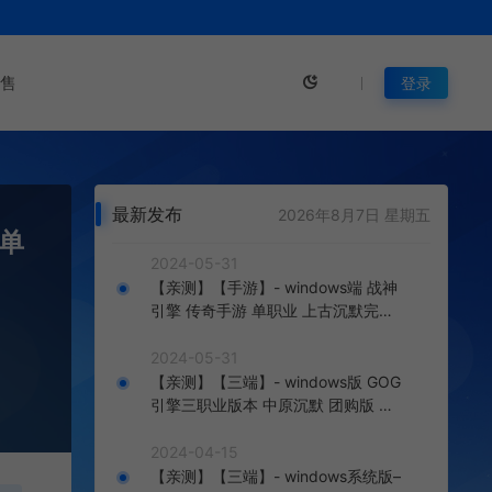
售
登录
最新发布
2026年8月7日 星期五
变单
2024-05-31
【亲测】【手游】- windows端 战神
引擎 传奇手游 单职业 上古沉默完整
版 白猪3.0免费版 安卓+苹果+教程
+工具
2024-05-31
【亲测】【三端】- windows版 GOG
引擎三职业版本 中原沉默 团购版 已
整理配套微端 直接改IP即可进入游戏
2024-04-15
【亲测】【三端】- windows系统版–