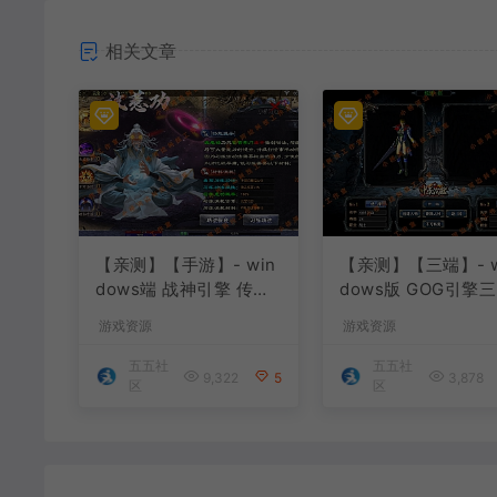
相关文章
【亲测】【手游】- win
【亲测】【三端】- w
dows端 战神引擎 传奇
dows版 GOG引擎三职
手游 单职业 上古沉默完
业版本 中原沉默 团
游戏资源
游戏资源
整版 白猪3.0免费版 安
已整理配套微端 直接
卓+苹果+教程+工具
P即可进入游戏
五五社
五五社
9,322
5
3,878
区
区