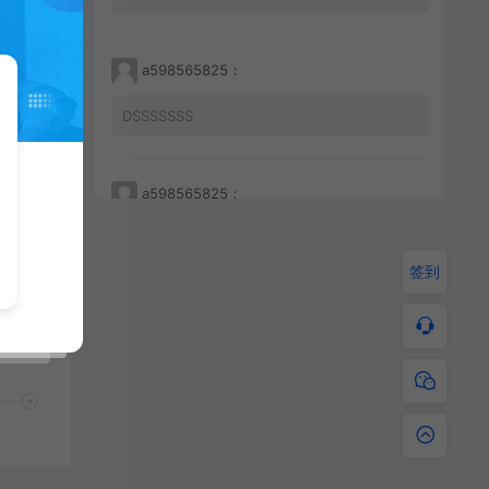
a598565825：
DSSSSSSS
a598565825：
233212456456
签到
【亲测】【手游】战神引擎手游 windows端 白猪登陆器 三职业 180 无双合击 狐狸出品 各种自定义NPC 合击版本 狐狸白猪双授权 白猪5.0+眼插件 安卓+苹果
a598565825：
JKHHAHKHCBKBC