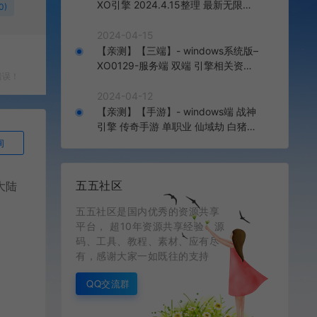
XO引擎 2024.4.15整理 最新无限制
0)
版本 1.80九龙特色星王合击版
2024-04-15
【亲测】【三端】- windows系统版–
XO0129-服务端 双端 引擎相关资料
错误！
2024.4.15 整理无限制 只有引擎和客
户端 无版本
2024-04-12
【亲测】【手游】- windows端 战神
引擎 传奇手游 单职业 仙域劫 白猪3.
0免费版 红包 生肖 时装 境界 龙魂 盾
询
牌 法宝 安卓+苹果+教程+工具 安卓
+苹果+教程+工具
五五社区
大陆
五五社区是国内优秀的资源共享
平台， 超10年资源共享经验，源
码、工具、教程、素材、应有尽
有，感谢大家一如既往的支持
QQ交流群