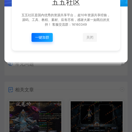
五五社区
复制本文链接
生成海报
五五社区是国内优秀的资源共享平台， 超10年资源共享经验，
源码、工具、教程、素材、应有尽有，感谢大家一如既往的支
持！ 客服交流群：16160349
上一篇：
下一篇：
【亲测】【手游】战神引擎手游 windows端 白猪登陆器 复古三职业 185传奇 《浅月星魂》5大陆精改端，真彩地图 安卓+苹果
【亲测】【手游】战神引擎手游 windows端 白猪登陆器 复古三职业 180版本 光辉传奇 炼体 攻速 暴击 鞭尸 狂暴 白猪2.0 安卓+苹果
一键加群
关闭
常见问题
相关文章