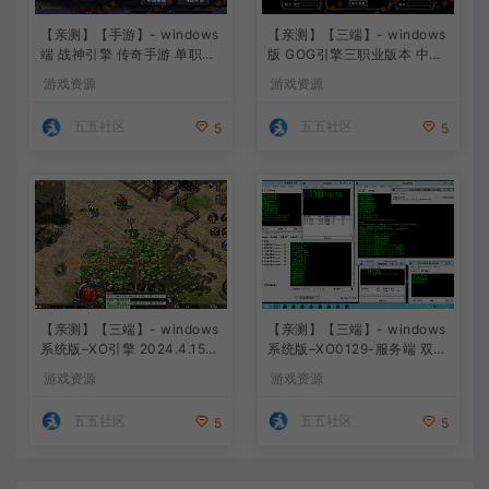
【亲测】【手游】- windows
【亲测】【三端】- windows
端 战神引擎 传奇手游 单职业
版 GOG引擎三职业版本 中原
上古沉默完整版 白猪3.0免费
沉默 团购版 已整理配套微端
游戏资源
游戏资源
版 安卓+苹果+教程+工具
直接改IP即可进入游戏
五五社区
五五社区
5
5
【亲测】【三端】- windows
【亲测】【三端】- windows
系统版–XO引擎 2024.4.15整
系统版–XO0129-服务端 双端
理 最新无限制 版本 1.80九龙
引擎相关资料 2024.4.15 整
游戏资源
游戏资源
特色星王合击版
理无限制 只有引擎和客户端
无版本
五五社区
五五社区
5
5