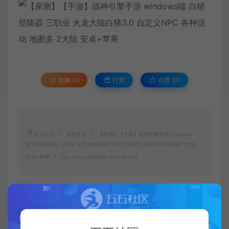
收藏 (1)
打赏
点赞 (
0
)
五五社区
游戏资源
【亲测】【手游】战神引擎手游 windows
端 白猪登陆器 三职业 火龙大陆白猪3.0 自定义NPC 各种活动 地图多 2大陆
安卓+苹果
http://www.668899.cn/1805.html
五五社区