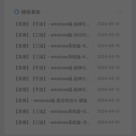
猜你喜欢
【亲测】【手游】- windows端 战神引擎 传奇手游 单职业 上古沉默完整版 白猪3.0免费版 安卓+苹果+教程+工具
2024-05-31
【亲测】【三端】- windows版 GOG引擎三职业版本 中原沉默 团购版 已整理配套微端 直接改IP即可进入游戏
2024-05-31
【亲测】【三端】- windows系统版–XO引擎 2024.4.15整理 最新无限制 版本 1.80九龙特色星王合击版
2024-04-15
【亲测】【三端】- windows系统版–XO0129-服务端 双端 引擎相关资料 2024.4.15 整理无限制 只有引擎和客户端 无版本
2024-04-15
【亲测】【手游】- windows端 战神引擎 传奇手游 单职业 仙域劫 白猪3.0免费版 红包 生肖 时装 境界 龙魂 盾牌 法宝 安卓+苹果+教程+工具 安卓+苹果+教程+工具
2024-04-12
【亲测】【手游】- windows端 战神引擎 传奇手游 复古三职业 180 火龙大陆 白猪3.0免费版 赞助 转生 变身 修炼 神器 生肖 技能修炼 狂暴 积分 安卓+苹果+教程+工具
2024-04-12
【亲测】【手游】- windows端 战神引擎 传奇手游 三职业 180 再战风云六大路 任务 特戒 狂暴 自动回收 赞助 炫彩魂环 爵位 转生 安卓+苹果+教程+工具
2024-04-12
【亲测】- windows版 新全民炫斗 横版
2024-04-12
【亲测】【三端】- windows系统版–GOY三端引擎 团购版 复古底板 + 服务端+ 微端补丁+工具+教程 +引擎源码
2024-04-01
【亲测】【三端】- windows系统版–月城风云版本 山炮引擎 防XO服务端 客户端 版本+工具+微端+搭建说明
2024-04-01