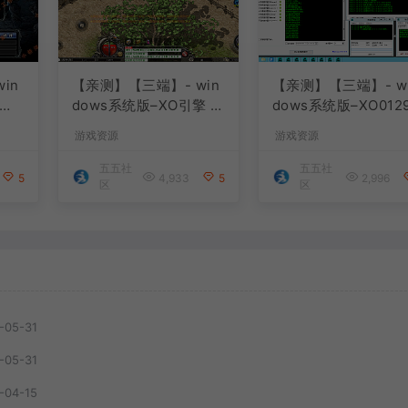
in
【亲测】【三端】- win
【亲测】【三端】- w
dows系统版–XO引擎 2
dows系统版–XO012
购版
024.4.15整理 最新无限
服务端 双端 引擎相
游戏资源
游戏资源
改I
制 版本 1.80九龙特色星
料 2024.4.15 整理
王合击版
制 只有引擎和客户端
五五社
五五社
5
4,933
5
2,996
版本
区
区
-05-31
-05-31
-04-15