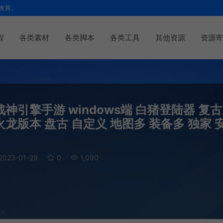
友善。
程
各类素材
各类脚本
各类工具
其他资源
资源寄
引擎手游 windows端 白猪登陆器 复
火龙版本 盘古 自定义 地图多 装备多 独家 
2023-01-29
0
1,090