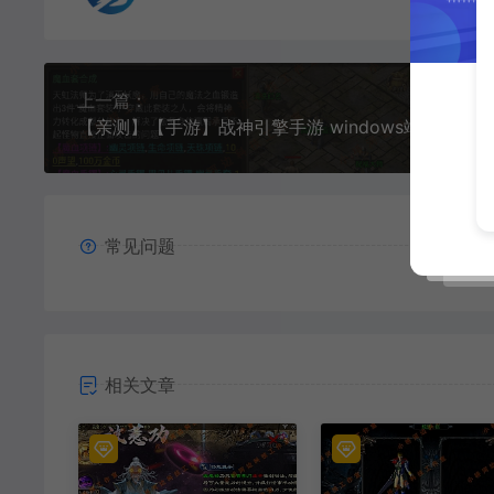
上一篇：
【亲测】【手游】战神引擎手游 windows端 白猪登陆器 复古三职业176 逐梦传奇 盘古 金币 锻造 开光武器 独家 安卓+苹果
常见问题
相关文章