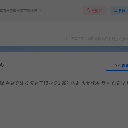
点赞 (
0
)
收藏 (
享海量资源免费下载特权
下载不了？请联系网站客服提交链接
论
立即咨
端 白猪登陆器 复古三职业176 新年传奇 火龙版本 盘古 自定义