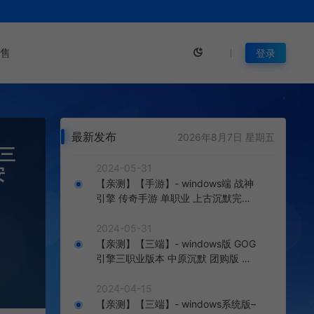
售
登录
最新发布
2026年8月7日 星期五
古三
2024-05-31
安
【亲测】【手游】- windows端 战神
引擎 传奇手游 单职业 上古沉默完整
版 白猪3.0免费版 安卓+苹果+教程
+工具
2024-05-31
【亲测】【三端】- windows版 GOG
引擎三职业版本 中原沉默 团购版 已
整理配套微端 直接改IP即可进入游戏
2024-04-15
【亲测】【三端】- windows系统版–