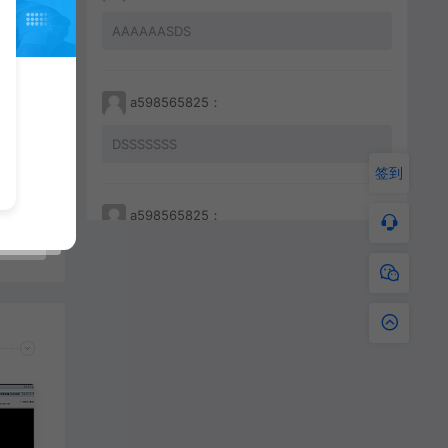
AAAAAASDS
a598565825：
【亲测】【手游】战神引擎手游 windows端 原版登陆器 复古三职业176 金币版 盘古 金币版 卡密月卡 安卓+苹果
DSSSSSSS
签到
a598565825：
233212456456
a598565825：
JKHHAHKHCBKBC