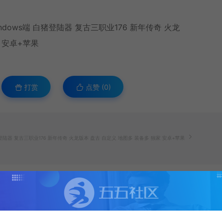
打赏
点赞 (
0
)
登陆器 复古三职业176 新年传奇 火龙版本 盘古 自定义 地图多 装备多 独家 安卓+苹果
生成海报
复制本文链接