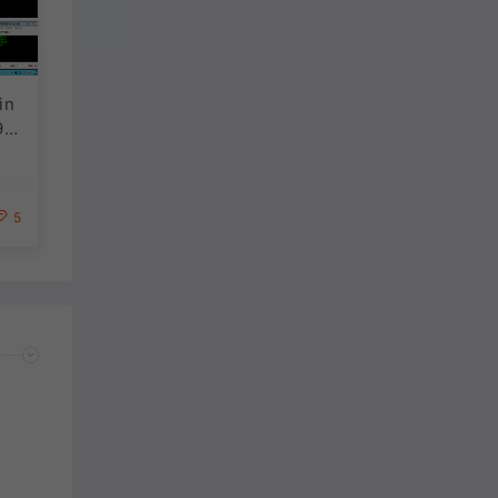
in
9-
关资
无限
 无
5