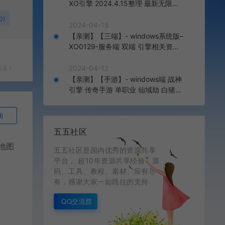
XO引擎 2024.4.15整理 最新无限制
版本 1.80九龙特色星王合击版
0)
2024-04-15
【亲测】【三端】- windows系统版–
XO0129-服务端 双端 引擎相关资料
2024.4.15 整理无限制 只有引擎和客
户端 无版本
2024-04-12
错误！
【亲测】【手游】- windows端 战神
引擎 传奇手游 单职业 仙域劫 白猪3.
0免费版 红包 生肖 时装 境界 龙魂 盾
牌 法宝 安卓+苹果+教程+工具 安卓
询
+苹果+教程+工具
五五社区
 地图
五五社区是国内优秀的资源共享
平台， 超10年资源共享经验，源
码、工具、教程、素材、应有尽
有，感谢大家一如既往的支持
QQ交流群