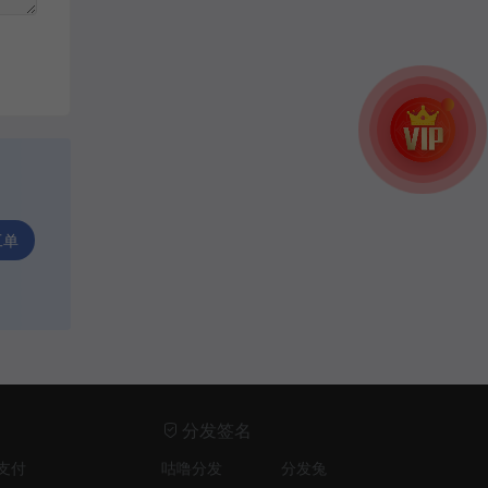
工单
分发签名
支付
咕噜分发
分发兔