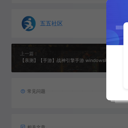
五五社区
上一篇：
【亲测】【手游】战神引擎手游 windows端 原版登陆器 复古三职业180 华哥无忧传奇 动态光柱 动态内观 滚动公告等等 安卓+苹果
常见问题
相关文章