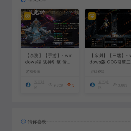
【亲测】【手游】- win
【亲测】【三端】- w
dows端 战神引擎 传奇
dows版 GOG引擎三职
手游 单职业 上古沉默完
业版本 中原沉默 团
游戏资源
游戏资源
整版 白猪3.0免费版 安
已整理配套微端 直接
卓+苹果+教程+工具
P即可进入游戏
五五社
五五社
9,329
5
3,883
区
区
猜你喜欢