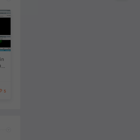
in
9-
关资
无限
 无
5