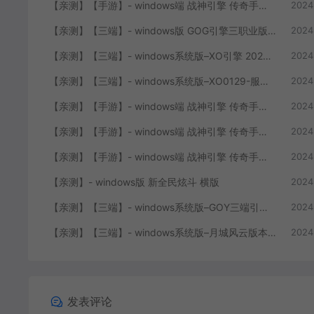
【亲测】【手游】- windows端 战神引擎 传奇手游 单职业 上古沉默完整版 白猪3.0免费版 安卓+苹果+教程+工具
2024
【亲测】【三端】- windows版 GOG引擎三职业版本 中原沉默 团购版 已整理配套微端 直接改IP即可进入游戏
2024
【亲测】【三端】- windows系统版–XO引擎 2024.4.15整理 最新无限制 版本 1.80九龙特色星王合击版
2024
【亲测】【三端】- windows系统版–XO0129-服务端 双端 引擎相关资料 2024.4.15 整理无限制 只有引擎和客户端 无版本
2024
【亲测】【手游】- windows端 战神引擎 传奇手游 单职业 仙域劫 白猪3.0免费版 红包 生肖 时装 境界 龙魂 盾牌 法宝 安卓+苹果+教程+工具 安卓+苹果+教程+工具
2024
【亲测】【手游】- windows端 战神引擎 传奇手游 复古三职业 180 火龙大陆 白猪3.0免费版 赞助 转生 变身 修炼 神器 生肖 技能修炼 狂暴 积分 安卓+苹果+教程+工具
2024
【亲测】【手游】- windows端 战神引擎 传奇手游 三职业 180 再战风云六大路 任务 特戒 狂暴 自动回收 赞助 炫彩魂环 爵位 转生 安卓+苹果+教程+工具
2024
【亲测】- windows版 新全民炫斗 横版
2024
【亲测】【三端】- windows系统版–GOY三端引擎 团购版 复古底板 + 服务端+ 微端补丁+工具+教程 +引擎源码
2024
【亲测】【三端】- windows系统版–月城风云版本 山炮引擎 防XO服务端 客户端 版本+工具+微端+搭建说明
2024
发表评论