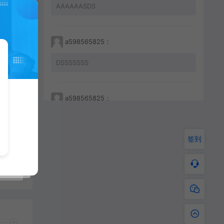
AAAAAASDS
a598565825：
DSSSSSSS
a598565825：
【亲测】【手游】战神引擎手游 windows端 原版登陆器 三职业微变 180至尊火龙 安卓+苹果
233212456456
签到
a598565825：
JKHHAHKHCBKBC