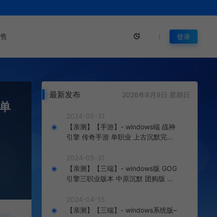
售
登录
最新发布
2026年8月9日 星期日
变单
2024-05-31
【亲测】【手游】- windows端 战神
引擎 传奇手游 单职业 上古沉默完整
版 白猪3.0免费版 安卓+苹果+教程
+工具
2024-05-31
【亲测】【三端】- windows版 GOG
引擎三职业版本 中原沉默 团购版 已
整理配套微端 直接改IP即可进入游戏
2024-04-15
【亲测】【三端】- windows系统版–