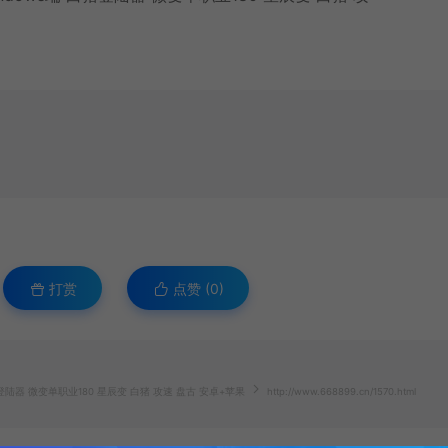
打赏
点赞 (
0
)
陆器 微变单职业180 星辰变 白猪 攻速 盘古 安卓+苹果
http://www.668899.cn/1570.html