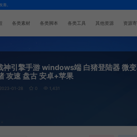
友善。
程
各类素材
各类脚本
各类工具
其他资源
资源寄
引擎手游 windows端 白猪登陆器 微
猪 攻速 盘古 安卓+苹果
2023-01-28
0
1,431