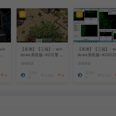
in
【亲测】【三端】- win
【亲测】【三端】- w
dows系统版–XO引擎 2
dows系统版–XO012
购版
024.4.15整理 最新无限
服务端 双端 引擎相
游戏资源
游戏资源
改I
制 版本 1.80九龙特色星
料 2024.4.15 整理
王合击版
制 只有引擎和客户端
五五社
五五社
5
4,942
5
3,005
版本
区
区