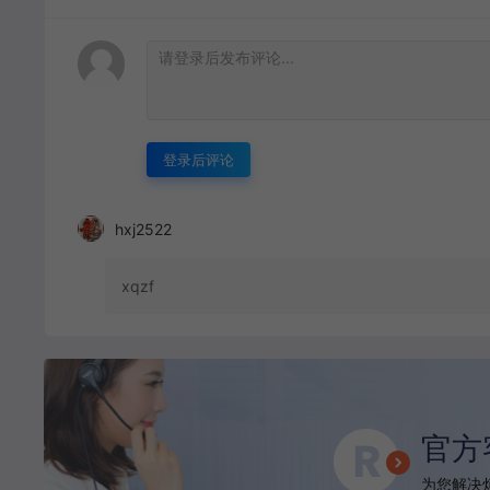
登录后评论
hxj2522
xqzf
官方
为您解决烦