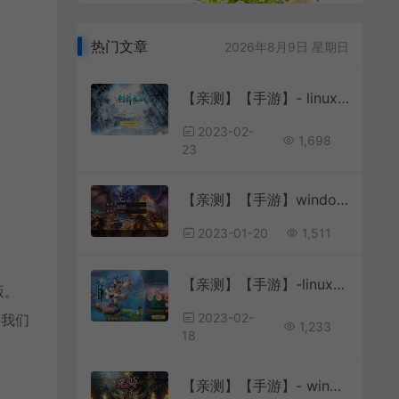
热门文章
2026年8月9日 星期日
【亲测】【手游】- linux手工端 剑舞龙城+本地更新+本地注册
2023-02-
1,698
23
【亲测】【手游】windows端独家白日门传奇单职业免费版功能无任何限制最新修复攻速麻痹绿毒特戒版
2023-01-20
1,511
【亲测】【手游】-linux端 苍穹西游 MT3换皮 +工具 +教程 +假人+教程
版。
2023-02-
到我们
1,233
18
【亲测】【手游】- windows端 沙巴克传奇 本地注册 安卓 苹果 教程 工具