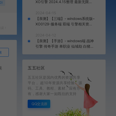
XO引擎 2024.4.15整理 最新无限制
0)
版本 1.80九龙特色星王合击版
2024-04-15
【亲测】【三端】- windows系统版–
XO0129-服务端 双端 引擎相关资料
错误！
2024.4.15 整理无限制 只有引擎和客
户端 无版本
2024-04-12
【亲测】【手游】- windows端 战神
引擎 传奇手游 单职业 仙域劫 白猪3.
0免费版 红包 生肖 时装 境界 龙魂 盾
询
牌 法宝 安卓+苹果+教程+工具 安卓
+苹果+教程+工具
五五社区
果
五五社区是国内优秀的资源共享
平台， 超10年资源共享经验，源
码、工具、教程、素材、应有尽
有，感谢大家一如既往的支持
QQ交流群