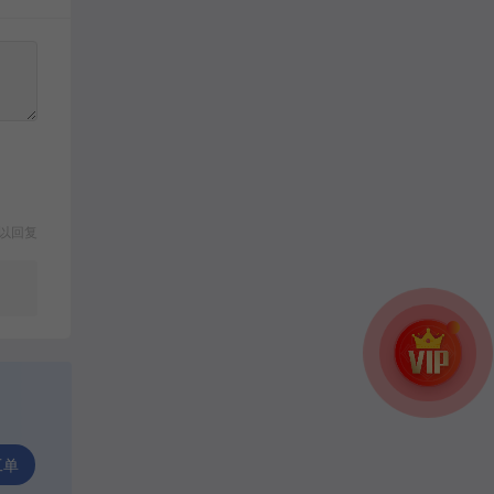
以回复
工单