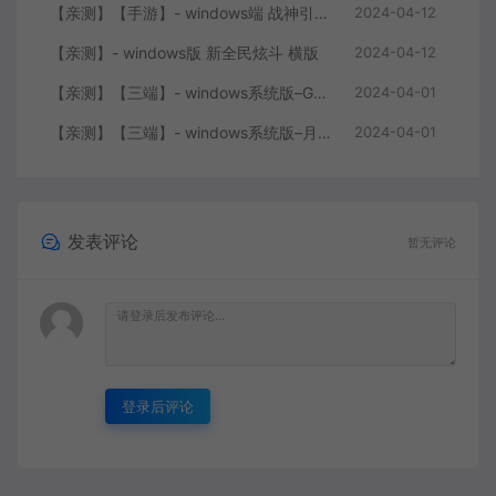
【亲测】【手游】- windows端 战神引擎 传奇手游 三职业 180 再战风云六大路 任务 特戒 狂暴 自动回收 赞助 炫彩魂环 爵位 转生 安卓+苹果+教程+工具
2024-04-12
【亲测】- windows版 新全民炫斗 横版
2024-04-12
【亲测】【三端】- windows系统版–GOY三端引擎 团购版 复古底板 + 服务端+ 微端补丁+工具+教程 +引擎源码
2024-04-01
【亲测】【三端】- windows系统版–月城风云版本 山炮引擎 防XO服务端 客户端 版本+工具+微端+搭建说明
2024-04-01
发表评论
暂无评论
登录后评论