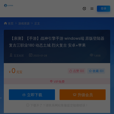
登录
首页
游戏资源
正文
【亲测】【手游】战神引擎手游 windows端 原版登陆器
复古三职业180 动态土城 烈火复古 安卓+苹果
五五社区
2023-01-28
1,658
0
点赞 (
0
)
收藏 (0)
¥
元宝
VIP免费
立即下载
升级会员
下载不了？请联系网站客服提交链接错误！