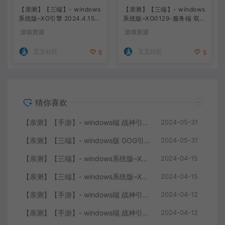
【亲测】【三端】- windows
【亲测】【三端】- windows
系统版–XO引擎 2024.4.15整
系统版–XO0129-服务端 双端
理 最新无限制 版本 1.80九龙
引擎相关资料 2024.4.15 整
游戏资源
游戏资源
特色星王合击版
理无限制 只有引擎和客户端
无版本
五五社区
五五社区
5
5
猜你喜欢
【亲测】【手游】- windows端 战神引擎 传奇手游 单职业 上古沉默完整版 白猪3.0免费版 安卓+苹果+教程+工具
2024-05-31
【亲测】【三端】- windows版 GOG引擎三职业版本 中原沉默 团购版 已整理配套微端 直接改IP即可进入游戏
2024-05-31
【亲测】【三端】- windows系统版–XO引擎 2024.4.15整理 最新无限制 版本 1.80九龙特色星王合击版
2024-04-15
【亲测】【三端】- windows系统版–XO0129-服务端 双端 引擎相关资料 2024.4.15 整理无限制 只有引擎和客户端 无版本
2024-04-15
【亲测】【手游】- windows端 战神引擎 传奇手游 单职业 仙域劫 白猪3.0免费版 红包 生肖 时装 境界 龙魂 盾牌 法宝 安卓+苹果+教程+工具 安卓+苹果+教程+工具
2024-04-12
【亲测】【手游】- windows端 战神引擎 传奇手游 复古三职业 180 火龙大陆 白猪3.0免费版 赞助 转生 变身 修炼 神器 生肖 技能修炼 狂暴 积分 安卓+苹果+教程+工具
2024-04-12