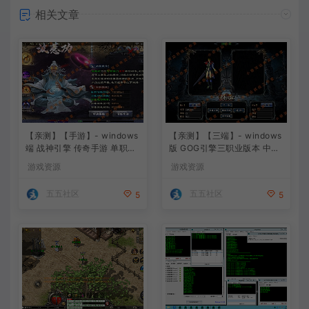
相关文章
【亲测】【手游】- windows
【亲测】【三端】- windows
端 战神引擎 传奇手游 单职业
版 GOG引擎三职业版本 中原
上古沉默完整版 白猪3.0免费
沉默 团购版 已整理配套微端
游戏资源
游戏资源
版 安卓+苹果+教程+工具
直接改IP即可进入游戏
五五社区
五五社区
5
5