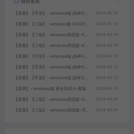
猜你喜欢
【亲测】【手游】- windows端 战神引擎 传奇手游 单职业 上古沉默完整版 白猪3.0免费版 安卓+苹果+教程+工具
2024-05-31
【亲测】【三端】- windows版 GOG引擎三职业版本 中原沉默 团购版 已整理配套微端 直接改IP即可进入游戏
2024-05-31
【亲测】【三端】- windows系统版–XO引擎 2024.4.15整理 最新无限制 版本 1.80九龙特色星王合击版
2024-04-15
【亲测】【三端】- windows系统版–XO0129-服务端 双端 引擎相关资料 2024.4.15 整理无限制 只有引擎和客户端 无版本
2024-04-15
【亲测】【手游】- windows端 战神引擎 传奇手游 单职业 仙域劫 白猪3.0免费版 红包 生肖 时装 境界 龙魂 盾牌 法宝 安卓+苹果+教程+工具 安卓+苹果+教程+工具
2024-04-12
【亲测】【手游】- windows端 战神引擎 传奇手游 复古三职业 180 火龙大陆 白猪3.0免费版 赞助 转生 变身 修炼 神器 生肖 技能修炼 狂暴 积分 安卓+苹果+教程+工具
2024-04-12
【亲测】【手游】- windows端 战神引擎 传奇手游 三职业 180 再战风云六大路 任务 特戒 狂暴 自动回收 赞助 炫彩魂环 爵位 转生 安卓+苹果+教程+工具
2024-04-12
【亲测】- windows版 新全民炫斗 横版
2024-04-12
【亲测】【三端】- windows系统版–GOY三端引擎 团购版 复古底板 + 服务端+ 微端补丁+工具+教程 +引擎源码
2024-04-01
【亲测】【三端】- windows系统版–月城风云版本 山炮引擎 防XO服务端 客户端 版本+工具+微端+搭建说明
2024-04-01