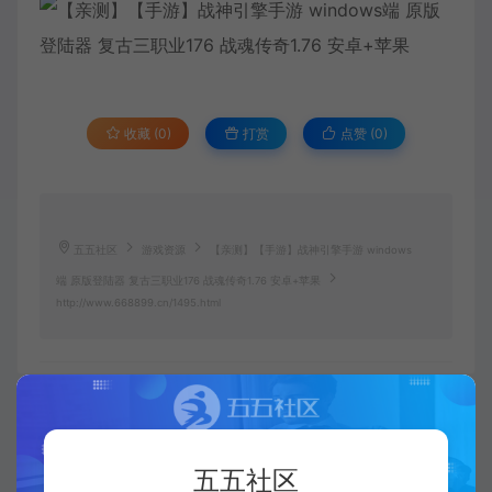
收藏 (0)
打赏
点赞 (
0
)
五五社区
游戏资源
【亲测】【手游】战神引擎手游 windows
端 原版登陆器 复古三职业176 战魂传奇1.76 安卓+苹果
http://www.668899.cn/1495.html
五五社区
复制本文链接
生成海报
五五社区