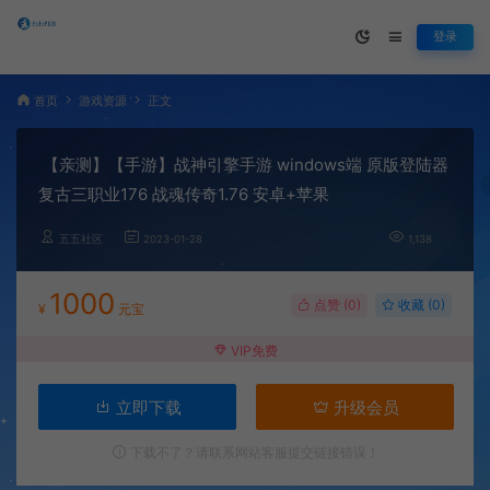
登录
首页
游戏资源
正文
【亲测】【手游】战神引擎手游 windows端 原版登陆器
复古三职业176 战魂传奇1.76 安卓+苹果
五五社区
2023-01-28
1,138
1000
点赞 (
0
)
收藏 (0)
¥
元宝
VIP免费
立即下载
升级会员
下载不了？请联系网站客服提交链接错误！