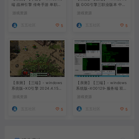
端 战神引擎 传奇手游 单职业
版 GOG引擎三职业版本 中原
上古沉默完整版 白猪3.0免费
沉默 团购版 已整理配套微端
游戏资源
游戏资源
版 安卓+苹果+教程+工具
直接改IP即可进入游戏
五五社区
五五社区
5
5
【亲测】【三端】- windows
【亲测】【三端】- windows
系统版–XO引擎 2024.4.15整
系统版–XO0129-服务端 双端
理 最新无限制 版本 1.80九龙
引擎相关资料 2024.4.15 整
游戏资源
游戏资源
特色星王合击版
理无限制 只有引擎和客户端
无版本
五五社区
五五社区
5
5