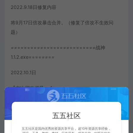
2022.9.18日修复内容
将9月17日倍攻暴击合并。（修复了倍攻不生效问
题）
==========================战神
1.1.2.exe========
2022.10.1日
【本次脚本增量： 1.
（Envir/PsMapQuest/RunQuest.pas增加procedure
cutting();切割报文函数，）sets（1,65,100）生效
五五社区
2： Envir/PsNpcscripts/说明npc-3.pas增加很多说
五五社区是国内优秀的资源共享平台， 超10年资源共享经验，
明，以及进行了整理。（高手可以无视） 说明