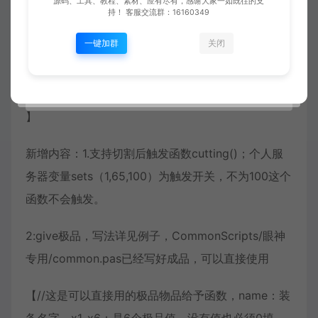
源码、工具、教程、素材、应有尽有，感谢大家一如既往的支
持！ 客服交流群：16160349
npc新增大量案例，均为样板，不可直接使用。
一键加群
关闭
3：Envir/CommonScripts/眼神专用/common.pas
新增了函数 ，直接复制覆盖即可。
】
新增内容：1.支持切割后触发函数cutting()；个人服
务器变量sets（1,65,100）为触发开关，不为100这个
函数不会触发。
2:give极品，写法详见例子，CommonScripts/眼神
专用/common.pas已经写好成品，可以直接使用
【//这是可以直接用的极品物品给予函数，name：装
备名字，x1-x6：是6个极品值，没有值也必须0填